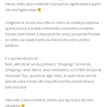
freezer, então dá pra entender o porquê de a gente sempre querer
dar uma fugida daqui
Chegando lá, fui dar uma volta no centro da cidade pra explorar
qual era a boa, e acabei conhecendo a maravilhosa Galeries
Royales Saint-Hubert. É impossível não achar, porque ela fica bem
no centro da cidade e perto da maioria dos outros pontos
turísticos.
E o que tem de bom lá?
Bom, além de ser um dos primeiros “shoppings” do mundo
(shopping = amor eterno, amor verdadeiro), lá é CHEIO de lojas de
chocolate. Tipo, quando eu digo cheio, eu quero dizer uma do
lado da outra. E todas são maravilhosas! Dá vontade de levar
tudo pra casa!
Vale muito a pena conhecer, mesmo que seja só pra dar uma
olhadinha