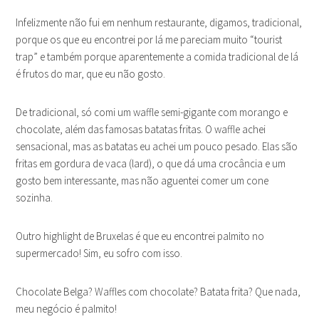
Infelizmente não fui em nenhum restaurante, digamos, tradicional,
porque os que eu encontrei por lá me pareciam muito “tourist
trap” e também porque aparentemente a comida tradicional de lá
é frutos do mar, que eu não gosto.
De tradicional, só comi um waffle semi-gigante com morango e
chocolate, além das famosas batatas fritas. O waffle achei
sensacional, mas as batatas eu achei um pouco pesado. Elas são
fritas em gordura de vaca (lard), o que dá uma crocância e um
gosto bem interessante, mas não aguentei comer um cone
sozinha.
Outro highlight de Bruxelas é que eu encontrei palmito no
supermercado! Sim, eu sofro com isso.
Chocolate Belga? Waffles com chocolate? Batata frita? Que nada,
meu negócio é palmito!