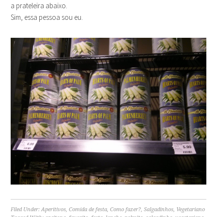
a prateleira abaixo.
Sim, essa pessoa sou eu.
Filed Under:
Aperitivos
,
Comida de festa
,
Como fazer?
,
Salgadinhos
,
Vegetariano