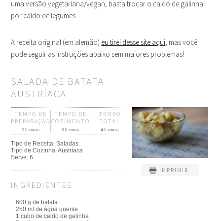
uma versão vegetariana/vegan, basta trocar o caldo de galinha
por caldo de legumes.
A receita original (em alemão)
eu tirei desse site aqui
, mas você
pode seguir as instruções abaixo sem maiores problemas!
SALADA DE BATATA
AUSTRÍACA
TEMPO DE
TEMPO DE
TEMPO
PREPARAÇÃO
COZIMENTO
TOTAL
15 mins
30 mins
45 mins
Tipo de Receita:
Saladas
Tipo de Cozinha:
Austríaca
Serve:
6
IMPRIMIR
INGREDIENTES
600 g de batata
250 ml de água quente
1 cubo de caldo de galinha