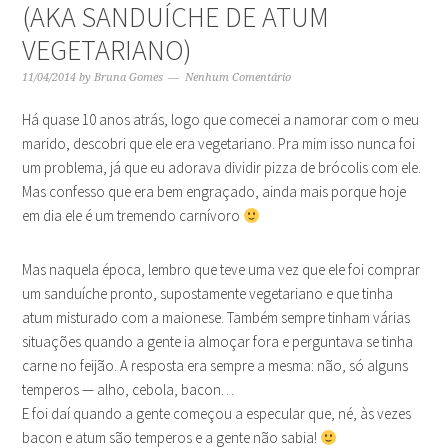
(AKA SANDUÍCHE DE ATUM
VEGETARIANO)
11/04/2014
by
Bruna Gomes
Nenhum Comentário
Há quase 10 anos atrás, logo que comecei a namorar com o meu
marido, descobri que ele era vegetariano. Pra mim isso nunca foi
um problema, já que eu adorava dividir pizza de brócolis com ele.
Mas confesso que era bem engraçado, ainda mais porque hoje
em dia ele é um tremendo carnívoro
Mas naquela época, lembro que teve uma vez que ele foi comprar
um sanduíche pronto, supostamente vegetariano e que tinha
atum misturado com a maionese. Também sempre tinham várias
situações quando a gente ia almoçar fora e perguntava se tinha
carne no feijão. A resposta era sempre a mesma: não, só alguns
temperos — alho, cebola, bacon…
E foi daí quando a gente começou a especular que, né, às vezes
bacon e atum são temperos e a gente não sabia!