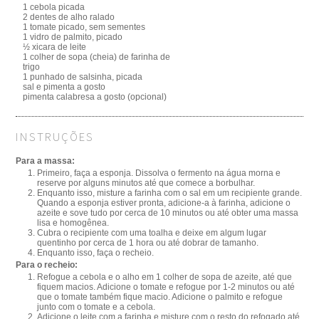
1 cebola picada
2 dentes de alho ralado
1 tomate picado, sem sementes
1 vidro de palmito, picado
½ xicara de leite
1 colher de sopa (cheia) de farinha de
trigo
1 punhado de salsinha, picada
sal e pimenta a gosto
pimenta calabresa a gosto (opcional)
INSTRUÇÕES
Para a massa:
Primeiro, faça a esponja. Dissolva o fermento na água morna e
reserve por alguns minutos até que comece a borbulhar.
Enquanto isso, misture a farinha com o sal em um recipiente grande.
Quando a esponja estiver pronta, adicione-a à farinha, adicione o
azeite e sove tudo por cerca de 10 minutos ou até obter uma massa
lisa e homogênea.
Cubra o recipiente com uma toalha e deixe em algum lugar
quentinho por cerca de 1 hora ou até dobrar de tamanho.
Enquanto isso, faça o recheio.
Para o recheio:
Refogue a cebola e o alho em 1 colher de sopa de azeite, até que
fiquem macios. Adicione o tomate e refogue por 1-2 minutos ou até
que o tomate também fique macio. Adicione o palmito e refogue
junto com o tomate e a cebola.
Adicione o leite com a farinha e misture com o resto do refogado até