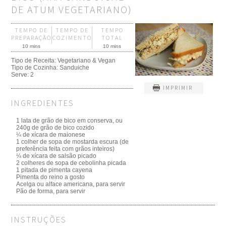
DE ATUM VEGETARIANO)
TEMPO DE
TEMPO DE
TEMPO
PREPARAÇÃO
COZIMENTO
TOTAL
10 mins
10 mins
Tipo de Receita:
Vegetariano & Vegan
Tipo de Cozinha:
Sanduiche
Serve:
2
IMPRIMIR
INGREDIENTES
1 lata de grão de bico em conserva, ou
240g de grão de bico cozido
¼ de xícara de maionese
1 colher de sopa de mostarda escura (de
preferência feita com grãos inteiros)
¼ de xícara de salsão picado
2 colheres de sopa de cebolinha picada
1 pitada de pimenta cayena
Pimenta do reino a gosto
Acelga ou alface americana, para servir
Pão de forma, para servir
INSTRUÇÕES