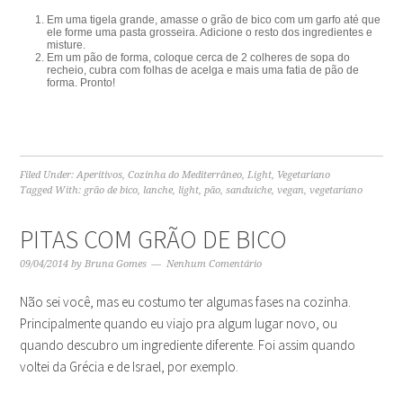
Em uma tigela grande, amasse o grão de bico com um garfo até que
ele forme uma pasta grosseira. Adicione o resto dos ingredientes e
misture.
Em um pão de forma, coloque cerca de 2 colheres de sopa do
recheio, cubra com folhas de acelga e mais uma fatia de pão de
forma. Pronto!
Filed Under:
Aperitivos
,
Cozinha do Mediterrâneo
,
Light
,
Vegetariano
Tagged With:
grão de bico
,
lanche
,
light
,
pão
,
sanduiche
,
vegan
,
vegetariano
PITAS COM GRÃO DE BICO
09/04/2014
by
Bruna Gomes
Nenhum Comentário
Não sei você, mas eu costumo ter algumas fases na cozinha.
Principalmente quando eu viajo pra algum lugar novo, ou
quando descubro um ingrediente diferente. Foi assim quando
voltei da Grécia e de Israel, por exemplo.