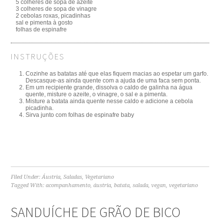
5 colheres de sopa de azeite
3 colheres de sopa de vinagre
2 cebolas roxas, picadinhas
sal e pimenta à gosto
folhas de espinafre
INSTRUÇÕES
Cozinhe as batatas até que elas fiquem macias ao espetar um garfo.
Descasque-as ainda quente com a ajuda de uma faca sem ponta.
Em um recipiente grande, dissolva o caldo de galinha na água
quente, misture o azeite, o vinagre, o sal e a pimenta.
Misture a batata ainda quente nesse caldo e adicione a cebola
picadinha.
Sirva junto com folhas de espinafre baby
Filed Under:
Áustria
,
Saladas
,
Vegetariano
Tagged With:
acompanhamento
,
áustria
,
batata
,
salada
,
vegan
,
vegetariano
SANDUÍCHE DE GRÃO DE BICO