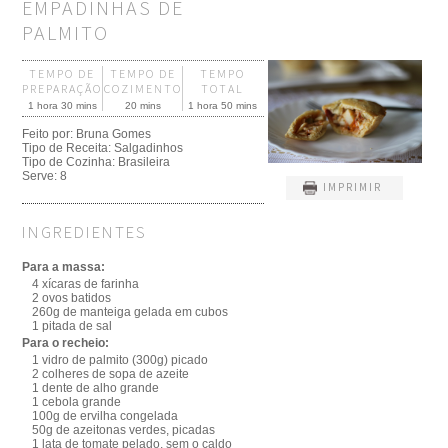
EMPADINHAS DE
PALMITO
TEMPO DE
TEMPO DE
TEMPO
PREPARAÇÃO
COZIMENTO
TOTAL
1 hora 30 mins
20 mins
1 hora 50 mins
Feito por:
Bruna Gomes
Tipo de Receita:
Salgadinhos
Tipo de Cozinha:
Brasileira
Serve:
8
IMPRIMIR
INGREDIENTES
Para a massa:
4 xícaras de farinha
2 ovos batidos
260g de manteiga gelada em cubos
1 pitada de sal
Para o recheio:
1 vidro de palmito (300g) picado
2 colheres de sopa de azeite
1 dente de alho grande
1 cebola grande
100g de ervilha congelada
50g de azeitonas verdes, picadas
1 lata de tomate pelado, sem o caldo