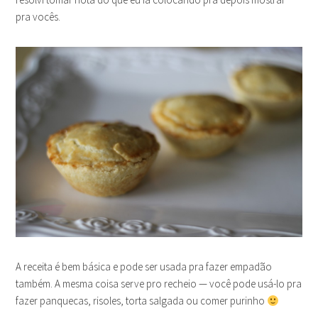
pra vocês.
A receita é bem básica e pode ser usada pra fazer empadão
também. A mesma coisa serve pro recheio — você pode usá-lo pra
fazer panquecas, risoles, torta salgada ou comer purinho