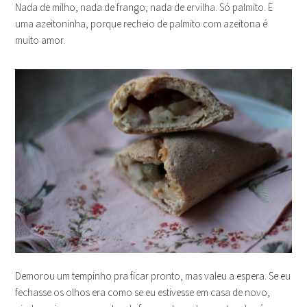
Nada de milho, nada de frango, nada de ervilha. Só palmito. E
uma azeitoninha, porque recheio de palmito com azeitona é
muito amor.
Demorou um tempinho pra ficar pronto, mas valeu a espera. Se eu
fechasse os olhos era como se eu estivesse em casa de novo,