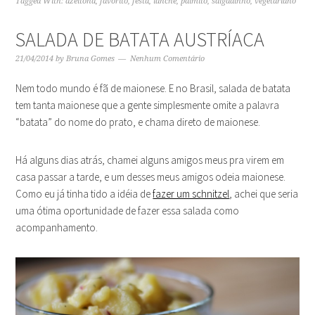
Tagged With:
azeitona
,
favorito
,
festa
,
lanche
,
palmito
,
salgadinho
,
vegetariano
SALADA DE BATATA AUSTRÍACA
21/04/2014
by
Bruna Gomes
Nenhum Comentário
Nem todo mundo é fã de maionese. E no Brasil, salada de batata
tem tanta maionese que a gente simplesmente omite a palavra
“batata” do nome do prato, e chama direto de maionese.
Há alguns dias atrás, chamei alguns amigos meus pra virem em
casa passar a tarde, e um desses meus amigos odeia maionese.
Como eu já tinha tido a idéia de
fazer um schnitzel
, achei que seria
uma ótima oportunidade de fazer essa salada como
acompanhamento.