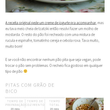
A receita original pede um creme de iogurte pra acompanhar,
mas
eu tava meio cheia de tzatziki então resolvi fazer um molho de
mostarda. O resto do pão foi recheado com uma mistura de
rucula e espinafre, tomatinho cereja e cebola roxa. Tava muito,
muito bom!
E se você não encontrar nenhum pão pita que seja vegan, pode
trocar o pão sem problemas. O recheio fica gostoso em qualquer
tipo de pão
PITAS COM GRÃO DE
BICO
TEMPO DE
TEMPO DE
TEMPO
PREPARAÇÃO
COZIMENTO
TOTAL
20 mins
20 mins