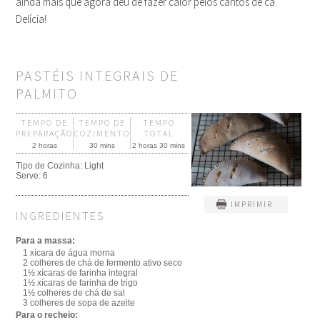
ainda mais que agora deu de fazer calor pelos cantos de cá.
Delícia!
PASTÉIS INTEGRAIS DE
PALMITO
TEMPO DE
TEMPO DE
TEMPO
PREPARAÇÃO
COZIMENTO
TOTAL
2 horas
30 mins
2 horas 30 mins
Tipo de Cozinha:
Light
Serve:
6
IMPRIMIR
INGREDIENTES
Para a massa:
1 xícara de água morna
2 colheres de chá de fermento ativo seco
1½ xícaras de farinha integral
1½ xícaras de farinha de trigo
1½ colheres de chá de sal
3 colheres de sopa de azeite
Para o recheio: