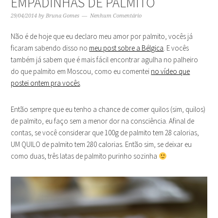
EMPADINHAS DE PALMITO
29/04/2014
by
Bruna Gomes
Nenhum Comentário
Não é de hoje que eu declaro meu amor por palmito, vocês já
ficaram sabendo disso no
meu post sobre a Bélgica
. E vocês
também já sabem que é mais fácil encontrar agulha no palheiro
do que palmito em Moscou, como eu comentei
no vídeo que
postei ontem pra vocês
.
Então sempre que eu tenho a chance de comer quilos (sim, quilos)
de palmito, eu faço sem a menor dor na consciência. Afinal de
contas, se você considerar que 100g de palmito tem 28 calorias,
UM QUILO de palmito tem 280 calorias. Então sim, se deixar eu
como duas, três latas de palmito purinho sozinha