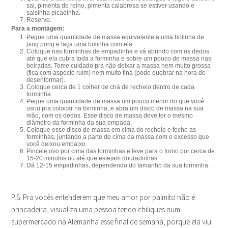
sal, pimenta do reino, pimenta calabresa se estiver usando e
salsinha picadinha.
Reserve.
Para a montagem:
Pegue uma quantidade de massa equivalente a uma bolinha de
ping pong e faça uma bolinha com ela.
Coloque nas forminhas de empadinha e vá abrindo com os dedos
até que ela cubra toda a forminha e sobre um pouco de massa nas
beiradas. Tome cuidado pra não deixar a massa nem muito grossa
(fica com aspecto ruim) nem muito fina (pode quebrar na hora de
desenformar).
Coloque cerca de 1 colher de chá de recheio dentro de cada
forminha.
Pegue uma quantidade de massa um pouco menor do que você
usou pra colocar na forminha, e abra um disco de massa na sua
mão, com os dedos. Esse disco de massa deve ter o mesmo
diâmetro da forminha da sua empada.
Coloque esse disco de massa em cima do recheio e feche as
forminhas, juntando a parte de cima da massa com o excesso que
você deixou embaixo.
Pincele ovo por cima das forminhas e leve para o forno por cerca de
15-20 minutos ou até que estejam douradinhas.
Dá 12-15 empadinhas, dependendo do tamanho da sua forminha.
P.S. Pra vocês entenderem que meu amor por palmito não é
brincadeira, visualiza uma pessoa tendo chiliques num
supermercado na Alemanha esse final de semana, porque ela viu