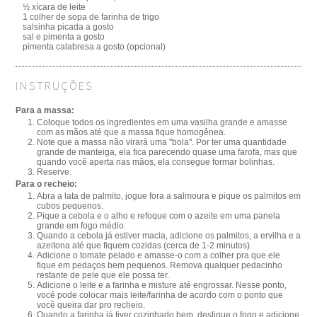
½ xícara de leite
1 colher de sopa de farinha de trigo
salsinha picada a gosto
sal e pimenta a gosto
pimenta calabresa a gosto (opcional)
INSTRUÇÕES
Para a massa:
Coloque todos os ingredientes em uma vasilha grande e amasse
com as mãos até que a massa fique homogênea.
Note que a massa não virará uma "bola". Por ter uma quantidade
grande de manteiga, ela fica parecendo quase uma farofa, mas que
quando você aperta nas mãos, ela consegue formar bolinhas.
Reserve.
Para o recheio:
Abra a lata de palmito, jogue fora a salmoura e pique os palmitos em
cubos pequenos.
Pique a cebola e o alho e refoque com o azeite em uma panela
grande em fogo médio.
Quando a cebola já estiver macia, adicione os palmitos, a ervilha e a
azeitona até que fiquem cozidas (cerca de 1-2 minutos).
Adicione o tomate pelado e amasse-o com a colher pra que ele
fique em pedaços bem pequenos. Remova qualquer pedacinho
restante de pele que ele possa ter.
Adicione o leite e a farinha e misture até engrossar. Nesse ponto,
você pode colocar mais leite/farinha de acordo com o ponto que
você queira dar pro recheio.
Quando a farinha já tiver cozinhado bem, desligue o fogo e adicione