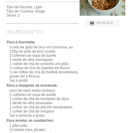
Tipo de Receita:
Light
Tipo de Cozinha:
Grega
Serve:
2
IMPRIMIR
INGREDIENTES
Para a marinada:
½ lata de grão de bico em conserva, ou
120g de grão de bico cozido
3 colheres de sopa de azeite
1 dente de alho esmagado
1 colher de chá de cominho em grão
½ colher de chá de paprika em flocos
¼ de colher de chá de hortelã desidratada
(pode ser a fresca)
Sal a gosto
Para o vinagrete de mostarda:
suco de meio limão siciliano
3 colheres de sopa de azeite
1 colher de chá de mostarda de dijon
1 dente de alho amassado
1 colher de chá de alecrim desidratado
1 colher de chá de orégano
Sal e pimenta a gosto
Para montar os sanduiches:
2 pães pita
½ cebola roxa, picada