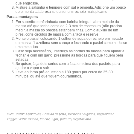
que engrosse.
Misture a salsinha e tempere com sal e pimenta. Adicione um pouco
de pimenta calabresa se quiser um recheio mais picante.
Para a montagem:
Em superfície enfarinhada com farinha integral, abra metade da
massa até que tenha cerca de 2-3 mm de espessura (não precisa
medir, a massa só precisa estar bem fina). Com o auxílio de um
pires, corte círculos de massa com a faca e reserve.
Monte o pastel colocando 1 colher de sopa do recheio em metade
da massa, 1 azeitona sem caroço e fechando o pastel como se fosse
uma meia-lua.
Caso seja necessário, umedeça as bordas da massa para ajudar a
fechar, e com um garfo, pressione as bordas para que fiquem bem
seladas.
Se quiser, faça dois cortes com a faca em cima dos pastéis, para
ajudar o vapor a sair.
Leve ao forno pré-aquecido a 180 graus por cerca de 25-30
minutos, ou até que fiquem douradinhos.
Filed Under:
Aperitivos
,
Comida de festa
,
Recheios Salgados
,
Vegetariano
Tagged With:
assado
,
lanche
,
light
,
palmito
,
vegetariano