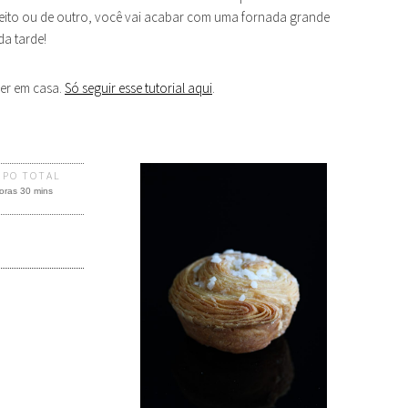
jeito ou de outro, você vai acabar com uma fornada grande
da tarde!
zer em casa.
Só seguir esse tutorial aqui
.
MPO TOTAL
oras 30 mins