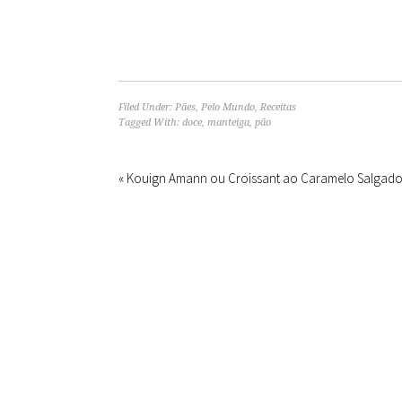
Filed Under:
Pães
,
Pelo Mundo
,
Receitas
Tagged With:
doce
,
manteiga
,
pão
« Kouign Amann ou Croissant ao Caramelo Salgad