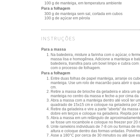
100 g de manteiga, em temperatura ambiente
Para a folhagem
300 g de manteiga sem sal, cortada em cubos
100 g de açúcar em pérola
INSTRUÇÕES
Para a massa
Na batedeira, misture a farinha com o açúcar, o ferm
massa lisa e homogênea. Adicione a manteiga e bat
batedeira, transfira para um bowl limpo e cubra com 
com o processo de folhagem.
Para a folhagem
Entre duas folhas de papel manteiga, arranje os c
manteiga. Use um rolo de macarrão para abrir o q
cm.
Retire a massa de brioche da geladeira e abra um
manteiga no centro da massa e feche-a por cima da
Abra a massa com a manteiga dentro até você ter u
quadrado de 15x15 cm e coloque na geladeira por 2
Retire da geladeira e vire a parte "aberta" da mass
dobre em terços e coloque na geladeira. Repita por 
Abra a massa em um retângulo de aproximadamente 
se fosse um rocambole e coloque no freezer por 20 mi
Unte ramekins individuais de 7-8 cm ou formas de m
altura e coloque dentro das formas untadas. Polvilh
Asse a 180°C por cerca de 30 minutos ou até que es