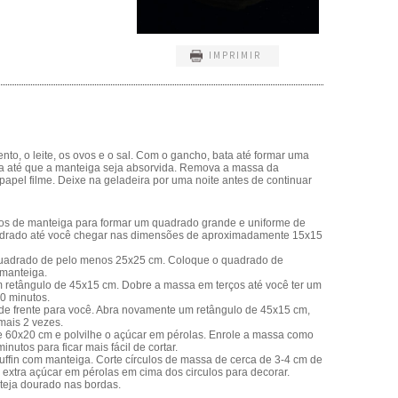
IMPRIMIR
ento, o leite, os ovos e o sal. Com o gancho, bata até formar uma
a até que a manteiga seja absorvida. Remova a massa da
papel filme. Deixe na geladeira por uma noite antes de continuar
ubos de manteiga para formar um quadrado grande e uniforme de
uadrado até você chegar nas dimensões de aproximadamente 15x15
 quadrado de pelo menos 25x25 cm. Coloque o quadrado de
 manteiga.
m retângulo de 45x15 cm. Dobre a massa em terços até você ter um
0 minutos.
a de frente para você. Abra novamente um retângulo de 45x15 cm,
mais 2 vezes.
60x20 cm e polvilhe o açúcar em pérolas. Enrole a massa como
nutos para ficar mais fácil de cortar.
uffin com manteiga. Corte círculos de massa de cerca de 3-4 cm de
e extra açúcar em pérolas em cima dos circulos para decorar.
teja dourado nas bordas.