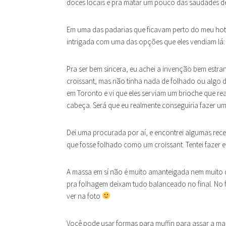
doces locais e pra matar um pouco das saudades d
Em uma das padarias que ficavam perto do meu hotel
intrigada com uma das opções que eles vendiam lá: 
Pra ser bem sincera, eu achei a invenção bem est
croissant, mas não tinha nada de folhado ou algo d
em Toronto e vi que eles serviam um brioche que rea
cabeça. Será que eu realmente conseguiria fazer um
Dei uma procurada por aí, e encontrei algumas rece
que fosse folhado como um croissant. Tentei fazer e o
A massa em sí não é muito amanteigada nem muito 
pra folhagem deixam tudo balanceado no final. No f
ver na foto
Você pode usar formas para muffin para assar a mass