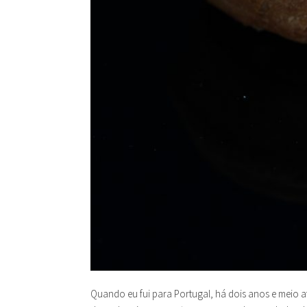
Quando eu fui para Portugal, há dois anos e meio at