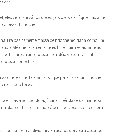
e casa.
, eles vendiam vários doces gostosos e eu fiquei bastante
o croissant brioche.
ranha. Era basicamente massa de brioche moldada como um
o tipo. Até que recentemente eu fui em um restaurante aqui
lmente parecia um croissant e a idéia voltou na minha
 croissant brioche?
itas que realmente eram algo que parecia ser um brioche
 resultado foi esse aí.
doce, mas a adição do açúcar em pérolas e da manteiga
inal das contas o resultado é bem delicioso, como dá pra
a ou ramekins individuais. Eu usei os dois para assar os