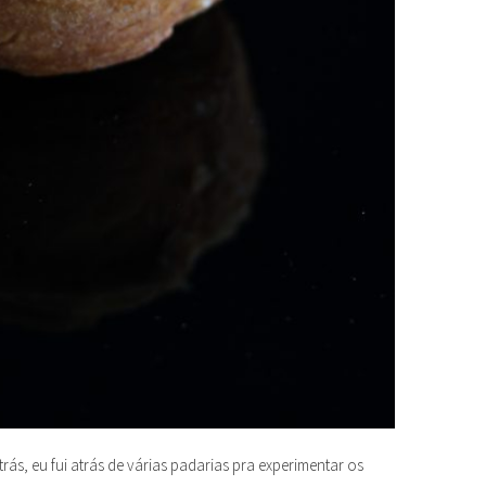
rás, eu fui atrás de várias padarias pra experimentar os