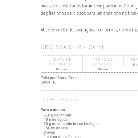
meus, e os resultados foram bem parecidos. De um 
de pãezinhos deliciosos para um cházinho no final 
Ah, e se você não tiver açúcar em pérola, dá pra fa
CROISSANT BRIOCHE
TEMPO DE
TEMPO DE
TE
PREPARAÇÃO
COZIMENTO
8 h
8 horas
30 mins
Feito por:
Bruna Gomes
Serve:
15
INGREDIENTES
Para a massa
510 g de farinha
40 g de açúcar
20 g de fermento fresco biológico
150 ml de leite
3 ovos
1 colher de café de sal