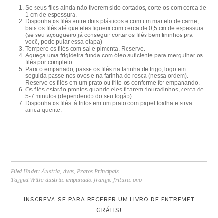
Se seus filés ainda não tiverem sido cortados, corte-os com cerca de
1 cm de espessura.
Disponha os filés entre dois plásticos e com um martelo de carne,
bata os filés até que eles fiquem com cerca de 0,5 cm de espessura
(se seu açougueiro já conseguir cortar os filés bem fininhos pra
você, pode pular essa etapa)
Tempere os filés com sal e pimenta. Reserve.
Aqueça uma frigideira funda com óleo suficiente para mergulhar os
filés por completo.
Para o empanado, passe os filés na farinha de trigo, logo em
seguida passe nos ovos e na farinha de rosca (nessa ordem).
Reserve os filés em um prato ou frite-os conforme for empanando.
Os filés estarão prontos quando eles ficarem douradinhos, cerca de
5-7 minutos (dependendo do seu fogão).
Disponha os filés já fritos em um prato com papel toalha e sirva
ainda quente.
Filed Under:
Áustria
,
Aves
,
Pratos Principais
Tagged With:
áustria
,
empanado
,
frango
,
fritura
,
ovo
INSCREVA-SE PARA RECEBER UM LIVRO DE ENTREMET
GRÁTIS!