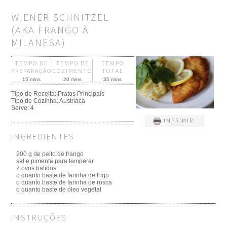
WIENER SCHNITZEL
(AKA FRANGO À
MILANESA)
TEMPO DE
TEMPO DE
TEMPO
PREPARAÇÃO
COZIMENTO
TOTAL
15 mins
20 mins
35 mins
Tipo de Receita:
Pratos Principais
Tipo de Cozinha:
Austríaca
Serve:
4
IMPRIMIR
INGREDIENTES
200 g de peito de frango
sal e pimenta para temperar
2 ovos batidos
o quanto baste de farinha de trigo
o quanto baste de farinha de rosca
o quanto baste de óleo vegetal
INSTRUÇÕES