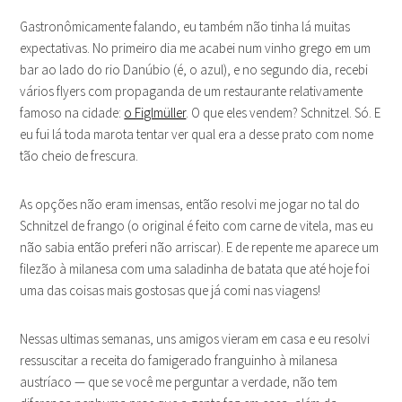
Gastronômicamente falando, eu também não tinha lá muitas
expectativas. No primeiro dia me acabei num vinho grego em um
bar ao lado do rio Danúbio (é, o azul), e no segundo dia, recebi
vários flyers com propaganda de um restaurante relativamente
famoso na cidade:
o Figlmüller
. O que eles vendem? Schnitzel. Só. E
eu fui lá toda marota tentar ver qual era a desse prato com nome
tão cheio de frescura.
As opções não eram imensas, então resolvi me jogar no tal do
Schnitzel de frango (o original é feito com carne de vitela, mas eu
não sabia então preferi não arriscar). E de repente me aparece um
filezão à milanesa com uma saladinha de batata que até hoje foi
uma das coisas mais gostosas que já comi nas viagens!
Nessas ultimas semanas, uns amigos vieram em casa e eu resolvi
ressuscitar a receita do famigerado franguinho à milanesa
austríaco — que se você me perguntar a verdade, não tem