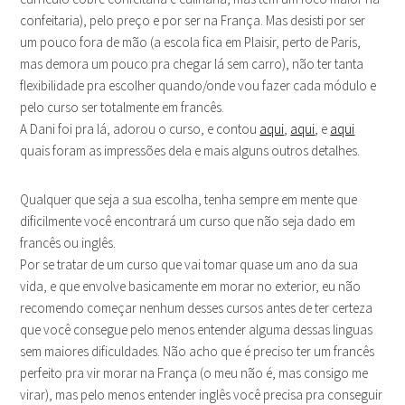
confeitaria), pelo preço e por ser na França. Mas desisti por ser
um pouco fora de mão (a escola fica em Plaisir, perto de Paris,
mas demora um pouco pra chegar lá sem carro), não ter tanta
flexibilidade pra escolher quando/onde vou fazer cada módulo e
pelo curso ser totalmente em francês.
A Dani foi pra lá, adorou o curso, e contou
aqui
,
aqui
, e
aqui
quais foram as impressões dela e mais alguns outros detalhes.
Qualquer que seja a sua escolha, tenha sempre em mente que
dificilmente você encontrará um curso que não seja dado em
francês ou inglês.
Por se tratar de um curso que vai tomar quase um ano da sua
vida, e que envolve basicamente em morar no exterior, eu não
recomendo começar nenhum desses cursos antes de ter certeza
que você consegue pelo menos entender alguma dessas linguas
sem maiores dificuldades. Não acho que é preciso ter um francês
perfeito pra vir morar na França (o meu não é, mas consigo me
virar), mas pelo menos entender inglês você precisa pra conseguir