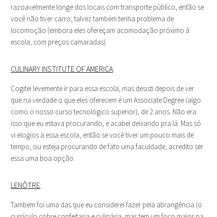
razoavelmente longe dos locais com transporte público, então se
você não tiver carro, talvez também tenha problema de
locomoção (embora eles ofereçam acomodação próximo à
escola, com preços camaradas).
CULINARY INSTITUTE OF AMERICA
:
Cogitei levemente ir para essa escola, mas desisti depois de ver
que na verdade o que eles oferecem é um Associate Degree (algo
como o nosso curso tecnológico superior), de 2 anos. Não era
isso que eu estava procurando, e acabei deixando pra lá. Mas só
vi elogios a essa escola, então se você tiver um pouco mais de
tempo, ou esteja procurando de fato uma faculdade, acredito ser
essa uma boa opção.
LENÔTRE
:
Tambem foi uma das que eu considerei fazer pela abrangência (o
currículo cobre confeitaria e culinária, mas tem um foco maior na