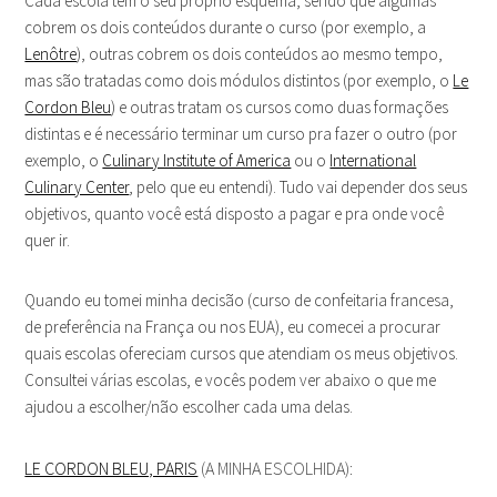
Cada escola tem o seu próprio esquema, sendo que algumas
cobrem os dois conteúdos durante o curso (por exemplo, a
Lenôtre
), outras cobrem os dois conteúdos ao mesmo tempo,
mas são tratadas como dois módulos distintos (por exemplo, o
Le
Cordon Bleu
) e outras tratam os cursos como duas formações
distintas e é necessário terminar um curso pra fazer o outro (por
exemplo, o
Culinary Institute of America
ou o
International
Culinary Center
, pelo que eu entendi). Tudo vai depender dos seus
objetivos, quanto você está disposto a pagar e pra onde você
quer ir.
Quando eu tomei minha decisão (curso de confeitaria francesa,
de preferência na França ou nos EUA), eu comecei a procurar
quais escolas ofereciam cursos que atendiam os meus objetivos.
Consultei várias escolas, e vocês podem ver abaixo o que me
ajudou a escolher/não escolher cada uma delas.
LE CORDON BLEU, PARIS
(A MINHA ESCOLHIDA):