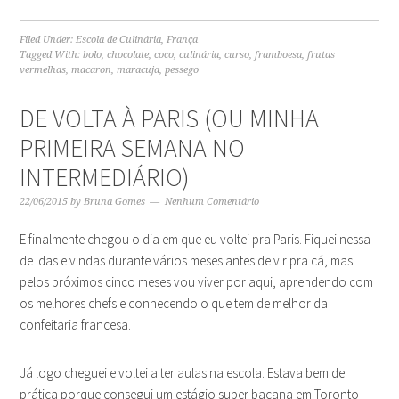
Filed Under:
Escola de Culinária
,
França
Tagged With:
bolo
,
chocolate
,
coco
,
culinária
,
curso
,
framboesa
,
frutas
vermelhas
,
macaron
,
maracuja
,
pessego
DE VOLTA À PARIS (OU MINHA
PRIMEIRA SEMANA NO
INTERMEDIÁRIO)
22/06/2015
by
Bruna Gomes
Nenhum Comentário
E finalmente chegou o dia em que eu voltei pra Paris. Fiquei nessa
de idas e vindas durante vários meses antes de vir pra cá, mas
pelos próximos cinco meses vou viver por aqui, aprendendo com
os melhores chefs e conhecendo o que tem de melhor da
confeitaria francesa.
Já logo cheguei e voltei a ter aulas na escola. Estava bem de
prática porque consegui um estágio super bacana em Toronto