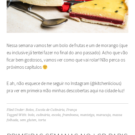
Nessa semana vamos ter um bolo de frutas e um de morango (que
eu inclusive já tentei fazer no final do ano passado). Acho que vão
ficar bem gostosos, vamos ver como que vai rolar! Não perca os
próximos capítulos
E ah, não esquece de me seguir no Instagram (@kitchenlicious)
pra ver em primeira mão minhas descobertas aqui na cidade-luz!
Filed Under:
Bolos
,
Escola de Culinária
,
França
Tagged With:
bolo
,
culinária
,
escola
,
framboesa
,
manteiga
,
maracuja
,
massa
folhada
,
sem gluten
,
torta