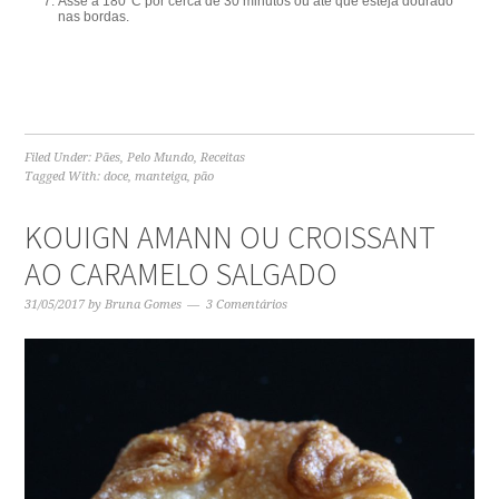
Asse a 180°C por cerca de 30 minutos ou até que esteja dourado
nas bordas.
Filed Under:
Pães
,
Pelo Mundo
,
Receitas
Tagged With:
doce
,
manteiga
,
pão
KOUIGN AMANN OU CROISSANT
AO CARAMELO SALGADO
31/05/2017
by
Bruna Gomes
3 Comentários