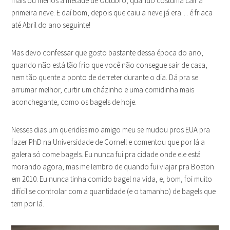
mais ou menos a metade de Outubro, quando costuma cair a
primeira neve. E daí bom, depois que caiu a neve já era… é friaca
até Abril do ano seguinte!
Mas devo confessar que gosto bastante dessa época do ano,
quando não está tão frio que você não consegue sair de casa,
nem tão quente a ponto de derreter durante o dia. Dá pra se
arrumar melhor, curtir um cházinho e uma comidinha mais
aconchegante, como os bagels de hoje.
Nesses dias um queridíssimo amigo meu se mudou pros EUA pra
fazer PhD na Universidade de Cornell e comentou que por lá a
galera só come bagels. Eu nunca fui pra cidade onde ele está
morando agora, mas me lembro de quando fui viajar pra Boston
em 2010. Eu nunca tinha comido bagel na vida, e, bom, foi muito
difícil se controlar com a quantidade (e o tamanho) de bagels que
tem por lá.