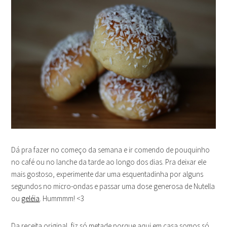
Dá pra fazer no começo da semana e ir comendo de pouquinho
no café ou no lanche da tarde ao longo dos dias. Pra deixar ele
mais gostoso, experimente dar uma esquentadinha por alguns
segundos no micro-ondas e passar uma dose generosa de Nutella
ou
geléia
. Hummmm! <3
Da receita original, fiz só metade porque aqui em casa somos só