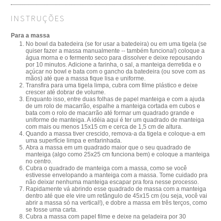
INSTRUÇÕES
Para a massa
No bowl da batedeira (se for usar a batedeira) ou em uma tigela (se
quiser fazer a massa manualmente -- também funciona!) coloque a
água morna e o fermento seco para dissolver e deixe repousando
por 10 minutos. Adicione a farinha, o sal, a manteiga derretida e o
açúcar no bowl e bata com o gancho da batedeira (ou sove com as
mãos) até que a massa fique lisa e uniforme.
Transfira para uma tigela limpa, cubra com filme plástico e deixe
crescer até dobrar de volume.
Enquanto isso, entre duas folhas de papel manteiga e com a ajuda
de um rolo de macarrão, espalhe a manteiga cortada em cubos e
bata com o rolo de macarrão até formar um quadrado grande e
uniforme de manteiga. A idéia aqui é ter um quadrado de manteiga
com mais ou menos 15x15 cm e cerca de 1,5 cm de altura.
Quando a massa tiver crescido, remova-a da tigela e coloque-a em
uma superfície limpa e enfarinhada.
Abra a massa em um quadrado maior que o seu quadrado de
manteiga (algo como 25x25 cm funciona bem) e coloque a manteiga
no centro.
Cubra o quadrado de manteiga com a massa, como se você
estivesse envelopando a manteiga com a massa. Tome cuidado pra
não deixar nenhuma manteiga escapar pra fora nesse processo.
Rapidamente vá abrindo esse quadrado de massa com a manteiga
dentro até que ele vire um retângulo de 45x15 cm (ou seja, você vai
abrir a massa só na vertical!), e dobre a massa em três terços, como
se fosse uma carta.
Cubra a massa com papel filme e deixe na geladeira por 30