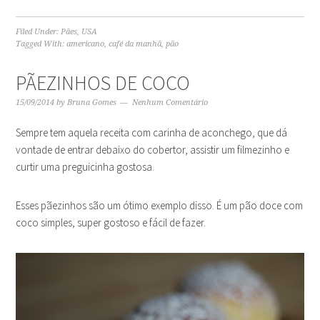
Filed Under:
Pães
,
USA
Tagged With:
americano
,
café da manhã
,
pão
PÃEZINHOS DE COCO
15/09/2014
by
Bruna Gomes
Nenhum Comentário
Sempre tem aquela receita com carinha de aconchego, que dá
vontade de entrar debaixo do cobertor, assistir um filmezinho e
curtir uma preguicinha gostosa.
Esses pãezinhos são um ótimo exemplo disso. É um pão doce com
coco simples, super gostoso e fácil de fazer.