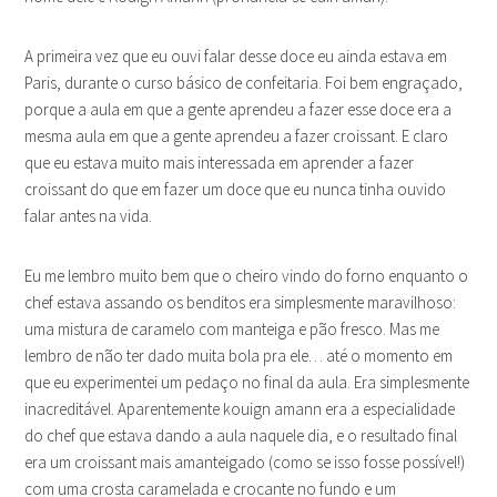
A primeira vez que eu ouvi falar desse doce eu ainda estava em
Paris, durante o curso básico de confeitaria. Foi bem engraçado,
porque a aula em que a gente aprendeu a fazer esse doce era a
mesma aula em que a gente aprendeu a fazer croissant. E claro
que eu estava muito mais interessada em aprender a fazer
croissant do que em fazer um doce que eu nunca tinha ouvido
falar antes na vida.
Eu me lembro muito bem que o cheiro vindo do forno enquanto o
chef estava assando os benditos era simplesmente maravilhoso:
uma mistura de caramelo com manteiga e pão fresco. Mas me
lembro de não ter dado muita bola pra ele… até o momento em
que eu experimentei um pedaço no final da aula. Era simplesmente
inacreditável. Aparentemente kouign amann era a especialidade
do chef que estava dando a aula naquele dia, e o resultado final
era um croissant mais amanteigado (como se isso fosse possível!)
com uma crosta caramelada e crocante no fundo e um