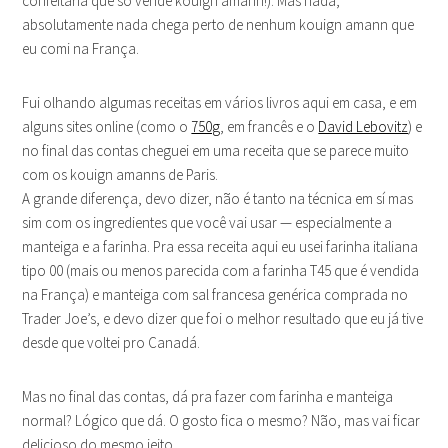
confeitaria que só vende kouign amann!). Mas nada,
absolutamente nada chega perto de nenhum kouign amann que
eu comi na França.
Fui olhando algumas receitas em vários livros aqui em casa, e em
alguns sites online (como o
750g
, em francês e o
David Lebovitz
) e
no final das contas cheguei em uma receita que se parece muito
com os kouign amanns de Paris.
A grande diferença, devo dizer, não é tanto na técnica em sí mas
sim com os ingredientes que você vai usar — especialmente a
manteiga e a farinha. Pra essa receita aqui eu usei farinha italiana
tipo 00 (mais ou menos parecida com a farinha T45 que é vendida
na França) e manteiga com sal francesa genérica comprada no
Trader Joe’s, e devo dizer que foi o melhor resultado que eu já tive
desde que voltei pro Canadá.
Mas no final das contas, dá pra fazer com farinha e manteiga
normal? Lógico que dá. O gosto fica o mesmo? Não, mas vai ficar
delicioso do mesmo jeito.