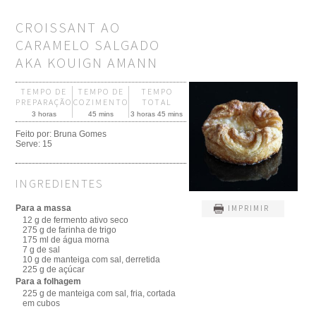
CROISSANT AO
CARAMELO SALGADO
AKA KOUIGN AMANN
TEMPO DE
TEMPO DE
TEMPO
PREPARAÇÃO
COZIMENTO
TOTAL
3 horas
45 mins
3 horas 45 mins
Feito por:
Bruna Gomes
Serve:
15
INGREDIENTES
Para a massa
IMPRIMIR
12 g de fermento ativo seco
275 g de farinha de trigo
175 ml de água morna
7 g de sal
10 g de manteiga com sal, derretida
225 g de açúcar
Para a folhagem
225 g de manteiga com sal, fria, cortada
em cubos