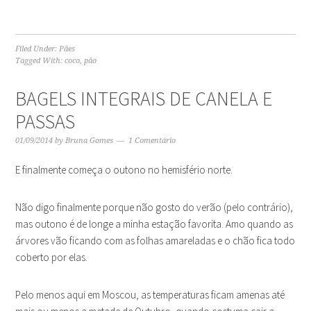
Filed Under:
Pães
Tagged With:
coco
,
pão
BAGELS INTEGRAIS DE CANELA E
PASSAS
01/09/2014
by
Bruna Gomes
1 Comentário
E finalmente começa o outono no hemisfério norte.
Não digo finalmente porque não gosto do verão (pelo contrário),
mas outono é de longe a minha estação favorita. Amo quando as
árvores vão ficando com as folhas amareladas e o chão fica todo
coberto por elas.
Pelo menos aqui em Moscou, as temperaturas ficam amenas até