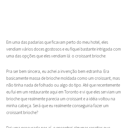
Em uma das padarias que ficavam perto do meu hotel, eles
vendiam vários doces gostosos e eu fiquei bastante intrigada com
uma das opções que eles vendiam lá: o croissant brioche.
Pra ser bem sincera, eu achei a invenção bem estranha. Era
basicamente massa de brioche moldada como um croissant, mas
não tinha nada de folhado ou algo do tipo. Até que recentemente
eu fui em um restaurante aqui em Toronto e vi que eles serviam um
brioche que realmente parecia um croissant e a idéia voltou na
minha cabeça. Será que eu realmente conseguiria fazer um
croissant brioche?
Dei uma procurada por aí, e encontrei algumas receitas que