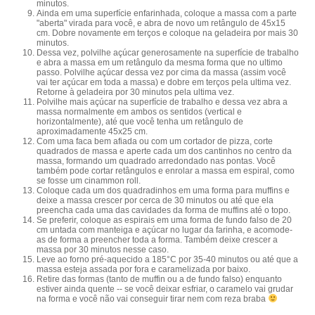
minutos.
Ainda em uma superfície enfarinhada, coloque a massa com a parte
"aberta" virada para você, e abra de novo um retângulo de 45x15
cm. Dobre novamente em terços e coloque na geladeira por mais 30
minutos.
Dessa vez, polvilhe açúcar generosamente na superfície de trabalho
e abra a massa em um retângulo da mesma forma que no ultimo
passo. Polvilhe açúcar dessa vez por cima da massa (assim você
vai ter açúcar em toda a massa) e dobre em terços pela ultima vez.
Retorne à geladeira por 30 minutos pela ultima vez.
Polvilhe mais açúcar na superfície de trabalho e dessa vez abra a
massa normalmente em ambos os sentidos (vertical e
horizontalmente), até que você tenha um retângulo de
aproximadamente 45x25 cm.
Com uma faca bem afiada ou com um cortador de pizza, corte
quadrados de massa e aperte cada um dos cantinhos no centro da
massa, formando um quadrado arredondado nas pontas. Você
também pode cortar retângulos e enrolar a massa em espiral, como
se fosse um cinammon roll.
Coloque cada um dos quadradinhos em uma forma para muffins e
deixe a massa crescer por cerca de 30 minutos ou até que ela
preencha cada uma das cavidades da forma de muffins até o topo.
Se preferir, coloque as espirais em uma forma de fundo falso de 20
cm untada com manteiga e açúcar no lugar da farinha, e acomode-
as de forma a preencher toda a forma. Também deixe crescer a
massa por 30 minutos nesse caso.
Leve ao forno pré-aquecido a 185°C por 35-40 minutos ou até que a
massa esteja assada por fora e caramelizada por baixo.
Retire das formas (tanto de muffin ou a de fundo falso) enquanto
estiver ainda quente -- se você deixar esfriar, o caramelo vai grudar
na forma e você não vai conseguir tirar nem com reza braba