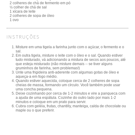
2 colheres de chá de fermento em pó
½ colher de chá de sal
1 xícara de leite
2 colheres de sopa de óleo
1 ovo
INSTRUÇÕES
Misture em uma tigela a farinha junto com o açúcar, o fermento e o
sal.
Em outra tigela, misture o leite com o óleo e o sal. Quando estiver
tudo misturado, vá adicionando a mistura de secos aos poucos, até
que esteja misturado (não misture demais -- se tiver alguns
gruminhos de farinha, sem problemas!)
Unte uma frigideira anti-aderente com algumas gotas de óleo e
aqueça-a em fogo médio.
Quando estiver aquecida, coloque cerca de 2 colheres de sopa
cheias de massa, formando um círculo. Você também pode usar
uma concha pequena.
Deixe cozinhando por cerca de 1-2 minutos e vire a panqueca com
a ajuda de uma espátula. Cozinhe do outro lado por mais 1-2
minutos e coloque em um prato para servir.
Cubra com geléia, frutas, chantilly, manteiga, calda de chocolate ou
maple ou o que preferir.