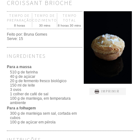
CROISSANT BRIOCHE
TEMPO DE
TEMPO DE
TEMPO
PREPARAÇÃO
COZIMENTO
TOTAL
8 horas
30 mins
8 horas 30 mins
Feito por:
Bruna Gomes
Serve:
15
INGREDIENTES
Para a massa
510 g de farinha
40 g de açúcar
20 g de fermento fresco biológico
150 ml de leite
3 ovos
IMPRIMIR
1 colher de café de sal
100 g de manteiga, em temperatura
ambiente
Para a folhagem
300 g de manteiga sem sal, cortada em
cubos
100 g de açúcar em pérola
INSTRUÇÕES