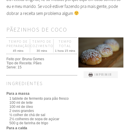
eu e meu marido. Se você estiver fazendo pra mais gente, pode
dobrar a receita sem problema algum
PÃEZINHOS DE COCO
TEMPO DE
TEMPO DE
TEMPO
PREPARAÇÃO
COZIMENTO
TOTAL
45 mins
30 mins
1 hora 15 mins
Feito por:
Bruna Gomes
Tipo de Receita:
Pães
Serve:
15
IMPRIMIR
INGREDIENTES
Para a massa
1 tablete de fermento para pão fresco
100 ml de leite
100 ml de óleo
2 ovos grandes
½ colher de chá de sal
2½ colheres de sopa de açúcar
500 g de farinha de trigo
Para a calda