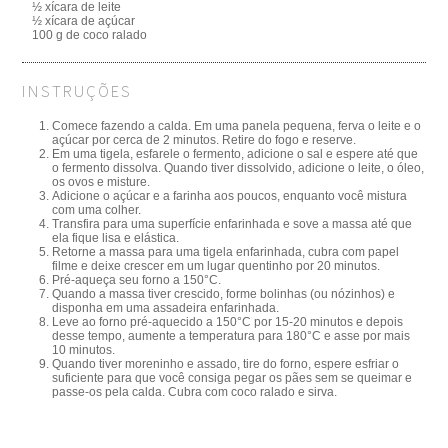
½ xícara de leite
½ xícara de açúcar
100 g de coco ralado
INSTRUÇÕES
Comece fazendo a calda. Em uma panela pequena, ferva o leite e o
açúcar por cerca de 2 minutos. Retire do fogo e reserve.
Em uma tigela, esfarele o fermento, adicione o sal e espere até que
o fermento dissolva. Quando tiver dissolvido, adicione o leite, o óleo,
os ovos e misture.
Adicione o açúcar e a farinha aos poucos, enquanto você mistura
com uma colher.
Transfira para uma superfície enfarinhada e sove a massa até que
ela fique lisa e elástica.
Retorne a massa para uma tigela enfarinhada, cubra com papel
filme e deixe crescer em um lugar quentinho por 20 minutos.
Pré-aqueça seu forno a 150°C.
Quando a massa tiver crescido, forme bolinhas (ou nózinhos) e
disponha em uma assadeira enfarinhada.
Leve ao forno pré-aquecido a 150°C por 15-20 minutos e depois
desse tempo, aumente a temperatura para 180°C e asse por mais
10 minutos.
Quando tiver moreninho e assado, tire do forno, espere esfriar o
suficiente para que você consiga pegar os pães sem se queimar e
passe-os pela calda. Cubra com coco ralado e sirva.