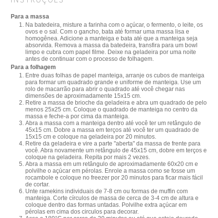
Para a massa
Na batedeira, misture a farinha com o açúcar, o fermento, o leite, os
ovos e o sal. Com o gancho, bata até formar uma massa lisa e
homogênea. Adicione a manteiga e bata até que a manteiga seja
absorvida. Remova a massa da batedeira, transfira para um bowl
limpo e cubra com papel filme. Deixe na geladeira por uma noite
antes de continuar com o processo de folhagem.
Para a folhagem
Entre duas folhas de papel manteiga, arranje os cubos de manteiga
para formar um quadrado grande e uniforme de manteiga. Use um
rolo de macarrão para abrir o quadrado até você chegar nas
dimensões de aproximadamente 15x15 cm.
Retire a massa de brioche da geladeira e abra um quadrado de pelo
menos 25x25 cm. Coloque o quadrado de manteiga no centro da
massa e feche-a por cima da manteiga.
Abra a massa com a manteiga dentro até você ter um retângulo de
45x15 cm. Dobre a massa em terços até você ter um quadrado de
15x15 cm e coloque na geladeira por 20 minutos.
Retire da geladeira e vire a parte "aberta" da massa de frente para
você. Abra novamente um retângulo de 45x15 cm, dobre em terços e
coloque na geladeira. Repita por mais 2 vezes.
Abra a massa em um retângulo de aproximadamente 60x20 cm e
polvilhe o açúcar em pérolas. Enrole a massa como se fosse um
rocambole e coloque no freezer por 20 minutos para ficar mais fácil
de cortar.
Unte ramekins individuais de 7-8 cm ou formas de muffin com
manteiga. Corte círculos de massa de cerca de 3-4 cm de altura e
coloque dentro das formas untadas. Polvilhe extra açúcar em
pérolas em cima dos circulos para decorar.