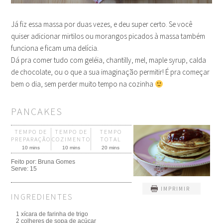
Já fiz essa massa por duas vezes, e deu super certo. Se você
quiser adicionar mirtilos ou morangos picados à massa também
funciona e ficam uma delícia.
Dá pra comer tudo com geléia, chantilly, mel, maple syrup, calda
de chocolate, ou o que a sua imaginação permitir! É pra começar
bem o dia, sem perder muito tempo na cozinha
PANCAKES
TEMPO DE
TEMPO DE
TEMPO
PREPARAÇÃO
COZIMENTO
TOTAL
10 mins
10 mins
20 mins
Feito por:
Bruna Gomes
Serve:
15
IMPRIMIR
INGREDIENTES
1 xícara de farinha de trigo
2 colheres de sopa de açúcar