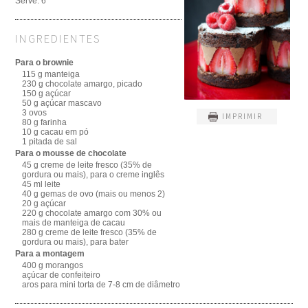
Serve:
6
INGREDIENTES
Para o brownie
115 g manteiga
230 g chocolate amargo, picado
150 g açúcar
50 g açúcar mascavo
3 ovos
IMPRIMIR
80 g farinha
10 g cacau em pó
1 pitada de sal
Para o mousse de chocolate
45 g creme de leite fresco (35% de
gordura ou mais), para o creme inglês
45 ml leite
40 g gemas de ovo (mais ou menos 2)
20 g açúcar
220 g chocolate amargo com 30% ou
mais de manteiga de cacau
280 g creme de leite fresco (35% de
gordura ou mais), para bater
Para a montagem
400 g morangos
açúcar de confeiteiro
aros para mini torta de 7-8 cm de diâmetro