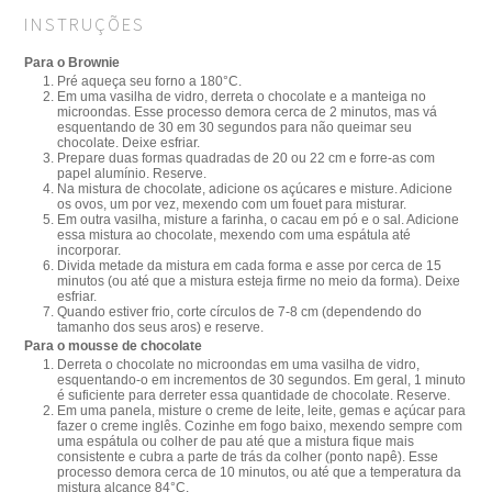
INSTRUÇÕES
Para o Brownie
Pré aqueça seu forno a 180°C.
Em uma vasilha de vidro, derreta o chocolate e a manteiga no
microondas. Esse processo demora cerca de 2 minutos, mas vá
esquentando de 30 em 30 segundos para não queimar seu
chocolate. Deixe esfriar.
Prepare duas formas quadradas de 20 ou 22 cm e forre-as com
papel alumínio. Reserve.
Na mistura de chocolate, adicione os açúcares e misture. Adicione
os ovos, um por vez, mexendo com um fouet para misturar.
Em outra vasilha, misture a farinha, o cacau em pó e o sal. Adicione
essa mistura ao chocolate, mexendo com uma espátula até
incorporar.
Divida metade da mistura em cada forma e asse por cerca de 15
minutos (ou até que a mistura esteja firme no meio da forma). Deixe
esfriar.
Quando estiver frio, corte círculos de 7-8 cm (dependendo do
tamanho dos seus aros) e reserve.
Para o mousse de chocolate
Derreta o chocolate no microondas em uma vasilha de vidro,
esquentando-o em incrementos de 30 segundos. Em geral, 1 minuto
é suficiente para derreter essa quantidade de chocolate. Reserve.
Em uma panela, misture o creme de leite, leite, gemas e açúcar para
fazer o creme inglês. Cozinhe em fogo baixo, mexendo sempre com
uma espátula ou colher de pau até que a mistura fique mais
consistente e cubra a parte de trás da colher (ponto napê). Esse
processo demora cerca de 10 minutos, ou até que a temperatura da
mistura alcance 84°C.