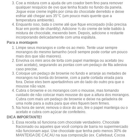
Coe a mistura com a ajuda de um coador bem fino para remover
qualquer resquício de ovo que tenha ficado no fundo da panela.
Jogue esse creme inglês por cima do chocolate derretido e deixe
esfriar até chegar aos 35°C (um pouco mais quente que a
temperatura ambiente).
Enquanto isso, bata o creme até que fique encorpado (não precisa
ficar em ponto de chantilly). Adicione ⅓ do creme de leite batido à
mistura de chocolate, mexendo bem. Depois, adicione o restante
incorporando delicadamente com uma espátula.
Para a montagem
Limpe seus morangos e corte-os ao meio. Tente usar sempre
morangos do mesmo tamanho (você sempre pode cortar um pouco
mais dos que são maiores).
Envolva os mini aros de torta com papel manteiga ou acetato (eu
usei acetato), segurando as pontas com um pedaço de fita adesiva
caso precise.
Coloque um pedaço de brownie no fundo e arranje as metades de
morangos na borda do brownie, com a parte cortada virada para
fora. Deixe eles bem apertadinhos um do lado do outro pra que o
mousse não vaze.
Cubra o brownie e os morangos com o mousse, mas tomando
cuidado de não colocar mais mousse do que a altura dos morangos.
Cubra com mais um pedaço de brownie e deixe na geladeira de
uma noite para a outra para que eles fiquem bem firmes.
Na hora de servir, remova o doce do aro, tire o papel manteiga ou o
acetato e cubra com açúcar de confeiteiro.
DICA IMPORTANTE!
Essa receita só funciona com chocolate verdadeiro. Chocolate
fracionado ou aqueles que você compra de barra no supermercado
não funcionam aqui. Use chocolate que tenha pelo menos 30% de
MANTEIGA DE CACAU na sua composição (ex. Callebaut, Cocoa