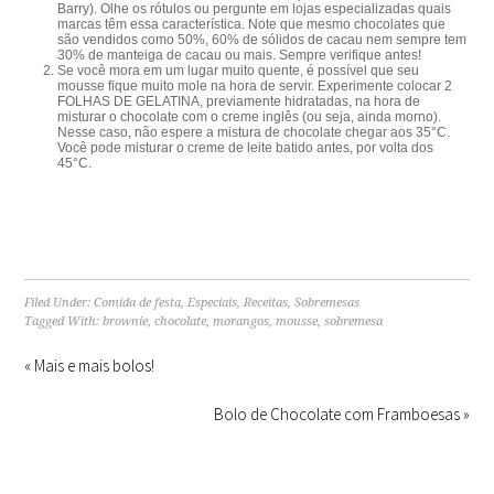
Barry). Olhe os rótulos ou pergunte em lojas especializadas quais
marcas têm essa característica. Note que mesmo chocolates que
são vendidos como 50%, 60% de sólidos de cacau nem sempre tem
30% de manteiga de cacau ou mais. Sempre verifique antes!
Se você mora em um lugar muito quente, é possível que seu
mousse fique muito mole na hora de servir. Experimente colocar 2
FOLHAS DE GELATINA, previamente hidratadas, na hora de
misturar o chocolate com o creme inglês (ou seja, ainda morno).
Nesse caso, não espere a mistura de chocolate chegar aos 35°C.
Você pode misturar o creme de leite batido antes, por volta dos
45°C.
Filed Under:
Comida de festa
,
Especiais
,
Receitas
,
Sobremesas
Tagged With:
brownie
,
chocolate
,
morangos
,
mousse
,
sobremesa
« Mais e mais bolos!
Bolo de Chocolate com Framboesas »