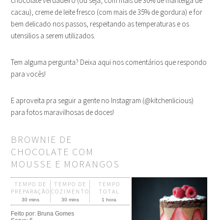
chocolate verdadeiro (ou seja, com mais de 30% de manteiga de
cacau), creme de leite fresco (com mais de 35% de gordura) e for
bem delicado nos passos, respeitando as temperaturas e os
utensilios a serem utilizados.
Tem alguma pergunta? Deixa aqui nos comentários que respondo
para vocês!
E aproveita pra seguir a gente no Instagram (@kitchenlicious)
para fotos maravilhosas de doces!
BROWNIE DE
CHOCOLATE COM
MOUSSE E MORANGOS
TEMPO DE
TEMPO DE
TEMPO
PREPARAÇÃO
COZIMENTO
TOTAL
30 mins
30 mins
1 hora
Feito por:
Bruna Gomes