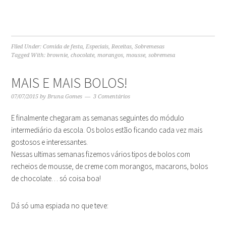
Filed Under:
Comida de festa
,
Especiais
,
Receitas
,
Sobremesas
Tagged With:
brownie
,
chocolate
,
morangos
,
mousse
,
sobremesa
MAIS E MAIS BOLOS!
07/07/2015
by
Bruna Gomes
3 Comentários
E finalmente chegaram as semanas seguintes do módulo
intermediário da escola. Os bolos estão ficando cada vez mais
gostosos e interessantes.
Nessas ultimas semanas fizemos vários tipos de bolos com
recheios de mousse, de creme com morangos, macarons, bolos
de chocolate… só coisa boa!
Dá só uma espiada no que teve: