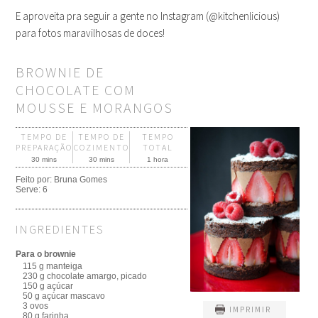
E aproveita pra seguir a gente no Instagram (@kitchenlicious)
para fotos maravilhosas de doces!
BROWNIE DE
CHOCOLATE COM
MOUSSE E MORANGOS
TEMPO DE
TEMPO DE
TEMPO
PREPARAÇÃO
COZIMENTO
TOTAL
30 mins
30 mins
1 hora
Feito por:
Bruna Gomes
Serve:
6
INGREDIENTES
Para o brownie
115 g manteiga
230 g chocolate amargo, picado
150 g açúcar
50 g açúcar mascavo
3 ovos
IMPRIMIR
80 g farinha