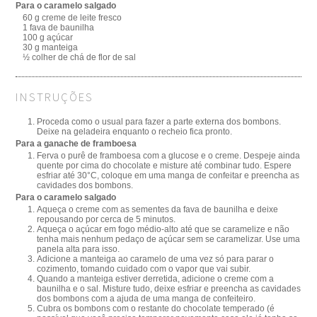
Para o caramelo salgado
60 g creme de leite fresco
1 fava de baunilha
100 g açúcar
30 g manteiga
½ colher de chá de flor de sal
INSTRUÇÕES
Proceda como o usual para fazer a parte externa dos bombons.
Deixe na geladeira enquanto o recheio fica pronto.
Para a ganache de framboesa
Ferva o purê de framboesa com a glucose e o creme. Despeje ainda
quente por cima do chocolate e misture até combinar tudo. Espere
esfriar até 30°C, coloque em uma manga de confeitar e preencha as
cavidades dos bombons.
Para o caramelo salgado
Aqueça o creme com as sementes da fava de baunilha e deixe
repousando por cerca de 5 minutos.
Aqueça o açúcar em fogo médio-alto até que se caramelize e não
tenha mais nenhum pedaço de açúcar sem se caramelizar. Use uma
panela alta para isso.
Adicione a manteiga ao caramelo de uma vez só para parar o
cozimento, tomando cuidado com o vapor que vai subir.
Quando a manteiga estiver derretida, adicione o creme com a
baunilha e o sal. Misture tudo, deixe esfriar e preencha as cavidades
dos bombons com a ajuda de uma manga de confeiteiro.
Cubra os bombons com o restante do chocolate temperado (é