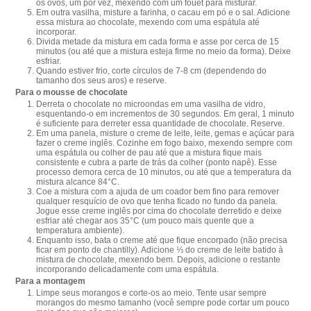
os ovos, um por vez, mexendo com um fouet para misturar.
Em outra vasilha, misture a farinha, o cacau em pó e o sal. Adicione
essa mistura ao chocolate, mexendo com uma espátula até
incorporar.
Divida metade da mistura em cada forma e asse por cerca de 15
minutos (ou até que a mistura esteja firme no meio da forma). Deixe
esfriar.
Quando estiver frio, corte círculos de 7-8 cm (dependendo do
tamanho dos seus aros) e reserve.
Para o mousse de chocolate
Derreta o chocolate no microondas em uma vasilha de vidro,
esquentando-o em incrementos de 30 segundos. Em geral, 1 minuto
é suficiente para derreter essa quantidade de chocolate. Reserve.
Em uma panela, misture o creme de leite, leite, gemas e açúcar para
fazer o creme inglês. Cozinhe em fogo baixo, mexendo sempre com
uma espátula ou colher de pau até que a mistura fique mais
consistente e cubra a parte de trás da colher (ponto napê). Esse
processo demora cerca de 10 minutos, ou até que a temperatura da
mistura alcance 84°C.
Coe a mistura com a ajuda de um coador bem fino para remover
qualquer resquício de ovo que tenha ficado no fundo da panela.
Jogue esse creme inglês por cima do chocolate derretido e deixe
esfriar até chegar aos 35°C (um pouco mais quente que a
temperatura ambiente).
Enquanto isso, bata o creme até que fique encorpado (não precisa
ficar em ponto de chantilly). Adicione ⅓ do creme de leite batido à
mistura de chocolate, mexendo bem. Depois, adicione o restante
incorporando delicadamente com uma espátula.
Para a montagem
Limpe seus morangos e corte-os ao meio. Tente usar sempre
morangos do mesmo tamanho (você sempre pode cortar um pouco