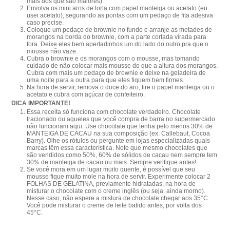
mais dos que são maiores).
Envolva os mini aros de torta com papel manteiga ou acetato (eu
usei acetato), segurando as pontas com um pedaço de fita adesiva
caso precise.
Coloque um pedaço de brownie no fundo e arranje as metades de
morangos na borda do brownie, com a parte cortada virada para
fora. Deixe eles bem apertadinhos um do lado do outro pra que o
mousse não vaze.
Cubra o brownie e os morangos com o mousse, mas tomando
cuidado de não colocar mais mousse do que a altura dos morangos.
Cubra com mais um pedaço de brownie e deixe na geladeira de
uma noite para a outra para que eles fiquem bem firmes.
Na hora de servir, remova o doce do aro, tire o papel manteiga ou o
acetato e cubra com açúcar de confeiteiro.
DICA IMPORTANTE!
Essa receita só funciona com chocolate verdadeiro. Chocolate
fracionado ou aqueles que você compra de barra no supermercado
não funcionam aqui. Use chocolate que tenha pelo menos 30% de
MANTEIGA DE CACAU na sua composição (ex. Callebaut, Cocoa
Barry). Olhe os rótulos ou pergunte em lojas especializadas quais
marcas têm essa característica. Note que mesmo chocolates que
são vendidos como 50%, 60% de sólidos de cacau nem sempre tem
30% de manteiga de cacau ou mais. Sempre verifique antes!
Se você mora em um lugar muito quente, é possível que seu
mousse fique muito mole na hora de servir. Experimente colocar 2
FOLHAS DE GELATINA, previamente hidratadas, na hora de
misturar o chocolate com o creme inglês (ou seja, ainda morno).
Nesse caso, não espere a mistura de chocolate chegar aos 35°C.
Você pode misturar o creme de leite batido antes, por volta dos
45°C.