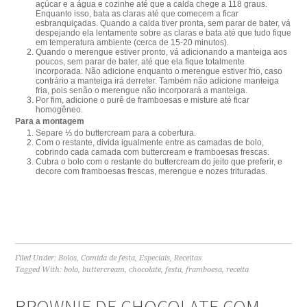
açúcar e a água e cozinhe até que a calda chege a 118 graus.
Enquanto isso, bata as claras até que comecem a ficar
esbranquiçadas. Quando a calda tiver pronta, sem parar de bater, vá
despejando ela lentamente sobre as claras e bata até que tudo fique
em temperatura ambiente (cerca de 15-20 minutos).
Quando o merengue estiver pronto, vá adicionando a manteiga aos
poucos, sem parar de bater, até que ela fique totalmente
incorporada. Não adicione enquanto o merengue estiver frio, caso
contrário a manteiga irá derreter. Também não adicione manteiga
fria, pois senão o merengue não incorporará a manteiga.
Por fim, adicione o purê de framboesas e misture até ficar
homogêneo.
Para a montagem
Separe ⅓ do buttercream para a cobertura.
Com o restante, divida igualmente entre as camadas de bolo,
cobrindo cada camada com buttercream e framboesas frescas.
Cubra o bolo com o restante do buttercream do jeito que preferir, e
decore com framboesas frescas, merengue e nozes trituradas.
Filed Under:
Bolos
,
Comida de festa
,
Especiais
,
Receitas
Tagged With:
bolo
,
buttercream
,
chocolate
,
festa
,
framboesa
,
receita
BROWNIE DE CHOCOLATE COM