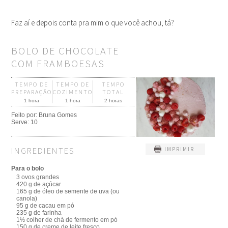
Faz aí e depois conta pra mim o que você achou, tá?
BOLO DE CHOCOLATE
COM FRAMBOESAS
TEMPO DE
TEMPO DE
TEMPO
PREPARAÇÃO
COZIMENTO
TOTAL
1 hora
1 hora
2 horas
Feito por:
Bruna Gomes
Serve:
10
INGREDIENTES
IMPRIMIR
Para o bolo
3 ovos grandes
420 g de açúcar
165 g de óleo de semente de uva (ou
canola)
95 g de cacau em pó
235 g de farinha
1½ colher de chá de fermento em pó
150 g de creme de leite fresco