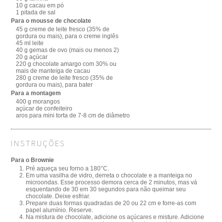
10 g cacau em pó
1 pitada de sal
Para o mousse de chocolate
45 g creme de leite fresco (35% de
gordura ou mais), para o creme inglês
45 ml leite
40 g gemas de ovo (mais ou menos 2)
20 g açúcar
220 g chocolate amargo com 30% ou
mais de manteiga de cacau
280 g creme de leite fresco (35% de
gordura ou mais), para bater
Para a montagem
400 g morangos
açúcar de confeiteiro
aros para mini torta de 7-8 cm de diâmetro
INSTRUÇÕES
Para o Brownie
Pré aqueça seu forno a 180°C.
Em uma vasilha de vidro, derreta o chocolate e a manteiga no
microondas. Esse processo demora cerca de 2 minutos, mas vá
esquentando de 30 em 30 segundos para não queimar seu
chocolate. Deixe esfriar.
Prepare duas formas quadradas de 20 ou 22 cm e forre-as com
papel alumínio. Reserve.
Na mistura de chocolate, adicione os açúcares e misture. Adicione