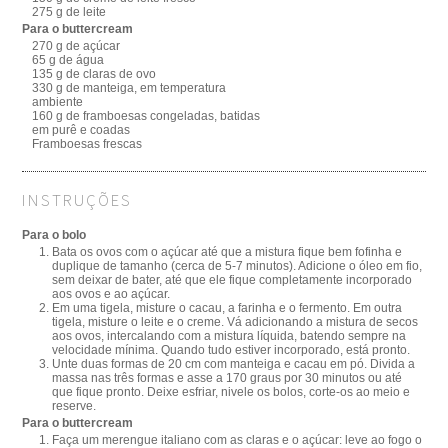
275 g de leite
Para o buttercream
270 g de açúcar
65 g de água
135 g de claras de ovo
330 g de manteiga, em temperatura
ambiente
160 g de framboesas congeladas, batidas
em purê e coadas
Framboesas frescas
INSTRUÇÕES
Para o bolo
Bata os ovos com o açúcar até que a mistura fique bem fofinha e
duplique de tamanho (cerca de 5-7 minutos). Adicione o óleo em fio,
sem deixar de bater, até que ele fique completamente incorporado
aos ovos e ao açúcar.
Em uma tigela, misture o cacau, a farinha e o fermento. Em outra
tigela, misture o leite e o creme. Vá adicionando a mistura de secos
aos ovos, intercalando com a mistura líquida, batendo sempre na
velocidade mínima. Quando tudo estiver incorporado, está pronto.
Unte duas formas de 20 cm com manteiga e cacau em pó. Divida a
massa nas três formas e asse a 170 graus por 30 minutos ou até
que fique pronto. Deixe esfriar, nivele os bolos, corte-os ao meio e
reserve.
Para o buttercream
Faça um merengue italiano com as claras e o açúcar: leve ao fogo o