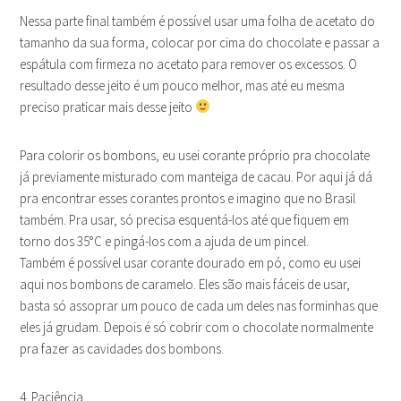
Nessa parte final também é possível usar uma folha de acetato do
tamanho da sua forma, colocar por cima do chocolate e passar a
espátula com firmeza no acetato para remover os excessos. O
resultado desse jeito é um pouco melhor, mas até eu mesma
preciso praticar mais desse jeito
Para colorir os bombons, eu usei corante próprio pra chocolate
já previamente misturado com manteiga de cacau. Por aqui já dá
pra encontrar esses corantes prontos e imagino que no Brasil
também. Pra usar, só precisa esquentá-los até que fiquem em
torno dos 35°C e pingá-los com a ajuda de um pincel.
Também é possível usar corante dourado em pó, como eu usei
aqui nos bombons de caramelo. Eles são mais fáceis de usar,
basta só assoprar um pouco de cada um deles nas forminhas que
eles já grudam. Depois é só cobrir com o chocolate normalmente
pra fazer as cavidades dos bombons.
4. Paciência