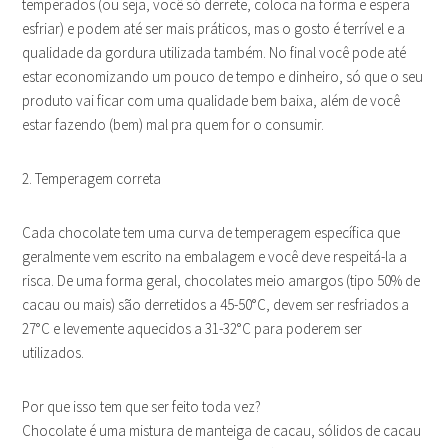
temperados (ou seja, você só derrete, coloca na forma e espera
esfriar) e podem até ser mais práticos, mas o gosto é terrível e a
qualidade da gordura utilizada também. No final você pode até
estar economizando um pouco de tempo e dinheiro, só que o seu
produto vai ficar com uma qualidade bem baixa, além de você
estar fazendo (bem) mal pra quem for o consumir.
2. Temperagem correta
Cada chocolate tem uma curva de temperagem específica que
geralmente vem escrito na embalagem e você deve respeitá-la a
risca. De uma forma geral, chocolates meio amargos (tipo 50% de
cacau ou mais) são derretidos a 45-50°C, devem ser resfriados a
27°C e levemente aquecidos a 31-32°C para poderem ser
utilizados.
Por que isso tem que ser feito toda vez?
Chocolate é uma mistura de manteiga de cacau, sólidos de cacau