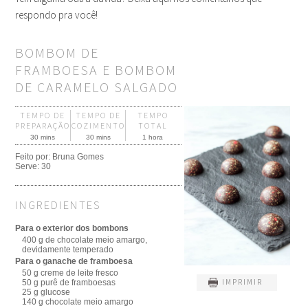
respondo pra você!
BOMBOM DE
FRAMBOESA E BOMBOM
DE CARAMELO SALGADO
TEMPO DE
TEMPO DE
TEMPO
PREPARAÇÃO
COZIMENTO
TOTAL
30 mins
30 mins
1 hora
Feito por:
Bruna Gomes
Serve:
30
INGREDIENTES
Para o exterior dos bombons
400 g de chocolate meio amargo,
devidamente temperado
Para o ganache de framboesa
50 g creme de leite fresco
IMPRIMIR
50 g purê de framboesas
25 g glucose
140 g chocolate meio amargo