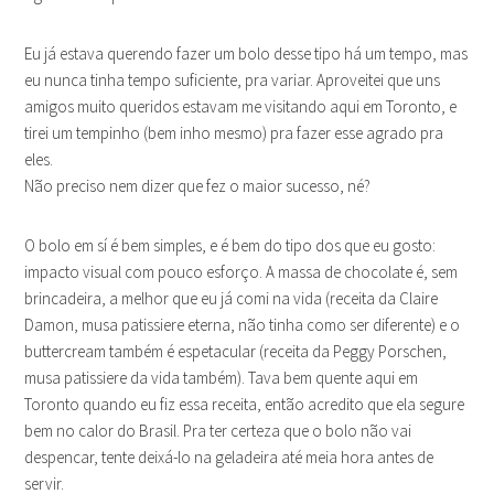
Eu já estava querendo fazer um bolo desse tipo há um tempo, mas
eu nunca tinha tempo suficiente, pra variar. Aproveitei que uns
amigos muito queridos estavam me visitando aqui em Toronto, e
tirei um tempinho (bem inho mesmo) pra fazer esse agrado pra
eles.
Não preciso nem dizer que fez o maior sucesso, né?
O bolo em sí é bem simples, e é bem do tipo dos que eu gosto:
impacto visual com pouco esforço. A massa de chocolate é, sem
brincadeira, a melhor que eu já comi na vida (receita da Claire
Damon, musa patissiere eterna, não tinha como ser diferente) e o
buttercream também é espetacular (receita da Peggy Porschen,
musa patissiere da vida também). Tava bem quente aqui em
Toronto quando eu fiz essa receita, então acredito que ela segure
bem no calor do Brasil. Pra ter certeza que o bolo não vai
despencar, tente deixá-lo na geladeira até meia hora antes de
servir.