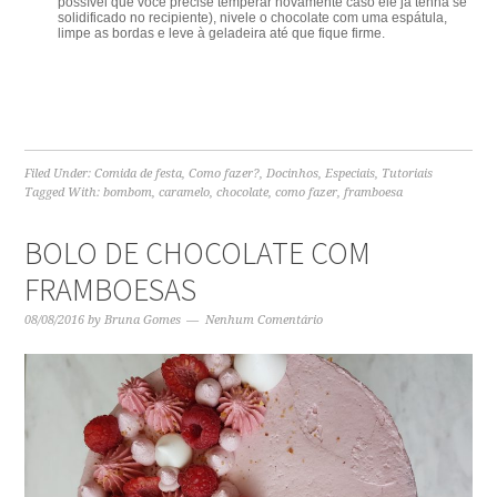
possível que você precise temperar novamente caso ele já tenha se
solidificado no recipiente), nivele o chocolate com uma espátula,
limpe as bordas e leve à geladeira até que fique firme.
Filed Under:
Comida de festa
,
Como fazer?
,
Docinhos
,
Especiais
,
Tutoriais
Tagged With:
bombom
,
caramelo
,
chocolate
,
como fazer
,
framboesa
BOLO DE CHOCOLATE COM
FRAMBOESAS
08/08/2016
by
Bruna Gomes
Nenhum Comentário