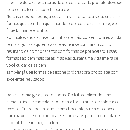
diferente de fazer esculturas de chocolate. Cada produto deve ser
feito com a técnica correta para ele.
No caso dos bombons, a coisa mais importante a se fazer é usar
formas que permitam que quando o chocolate se cristalize, ele
fique brilhante e lisinho.
Por muitos anos eu usei forminhas de plástico e embora eu ainda
tenha algumas aqui em casa, elas nem se comparam com o
resultado de bombons feitos com formas de poliacetato. Essas
formas são bem mais caras, mas elas duram uma vida inteira se
você cuidar delas bem.
Também já usei formas de silicone (próprias pra chocolate) com
excelentes resultados.
De uma forma geral, os bombons são feitos aplicando uma
camada fina de chocolate por toda a forma antes de colocar o
recheio. Cubra toda a forma com chocolate, vire-a de cabeça
para baixo e deixe o chocolate escorrer até que uma camada de
chocolate permaneça na forma.
Limpe os excessos e leve à geladeira virada pra baixo em cima de