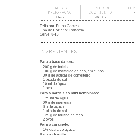
TEMPO DE
TEMPO DE
TE
PREPARAÇÃO
COZIMENTO
1 
1 hora
40 mins
Feito por:
Bruna Gomes
Tipo de Cozinha:
Francesa
Serve:
8-10
INGREDIENTES
Para a base da torta:
200 g de farinha
100 g de manteiga gelada, em cubos
30 g de açúcar de confeiteiro
1 pitada de sal
10 ml de água
1 ovo
Para a borda e as mini bombinhas:
125 ml de água
60 g de manteiga
6 g de açúcar
1 pitada de sal
125 g de farinha de trigo
2 ovos
Para o caramelo:
1½ xícara de açúcar
Para o chantilly: