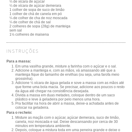
¼ de xicara de açúcar
¼ de xícara de açúcar demerara
1 colher de sopa de suco de limão
1 colher de chá de canela em pó
¼ de colher de cha de noz moscada
¼ de colher de chá de sal
2 colheres de sopa (28g) de manteiga
sem sal
1½ colheres de maisena
INSTRUÇÕES
Para a massa:
Em uma vasilha grande, misture a farinha com o açúcar e o sal.
Adicione a manteiga e, com as mãos, vá amassando até que a
manteiga fique do tamanho de ervilhas (ou seja, uma farofa meio
grossinha).
Adicione ½ xícara de água gelada e sove a massa com as mãos até
que forme uma bola macia. Se precisar, adicione aos poucos o resto
da água até chegar na consistência desejada.
Divida a massa em duas metades, coloque dentro de um saco
plástico e leve à geladeira por pelo menos uma hora.
Pra facilitar na hora de abrir a massa, deixe-a achatada antes de
colocar na geladeira.
Para o recheio:
Misture as maçãs com o açúcar, açúcar demerara, suco de limão,
canela, noz moscada e sal. Deixe descansando por cerca de 30
minutos em temperatura ambiente.
Depois, coloque a mistura toda em uma peneira grande e deixe o