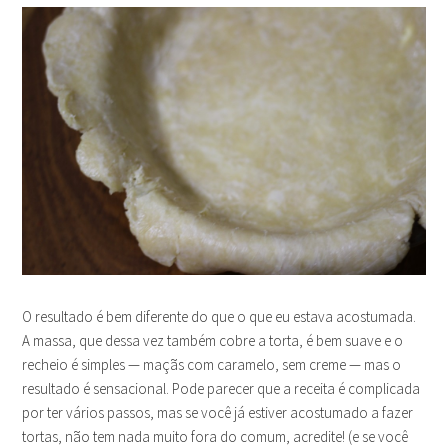
O resultado é bem diferente do que o que eu estava acostumada.
A massa, que dessa vez também cobre a torta, é bem suave e o
recheio é simples — maçãs com caramelo, sem creme — mas o
resultado é sensacional. Pode parecer que a receita é complicada
por ter vários passos, mas se você já estiver acostumado a fazer
tortas, não tem nada muito fora do comum, acredite! (e se você