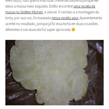
Além disso, não queria mais usar creme de baunilha porque ele
deixa a massa meio esquisita. Então encontrei
uma receita de
massa no Smitten Kitchen
, e adorei. O recheio e a montagem da
torta, por sua vez, foi baseada
nessa receita aqui.
Aparentemente
acertei no resultado, porque já fiz essa torta em duas ocasiões
diferentes e nas duas ela foi super aprovada