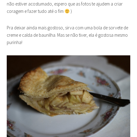
não estiver acostumado, espero que as fotos te ajudem a criar
coragem e fazer tudo até o fim
)
Pra deixar ainda mais gostoso, sirva com uma bola de sorvete de
creme e calda de baunilha. Mas se não tiver, ela é gostosa mesmo
purinha!