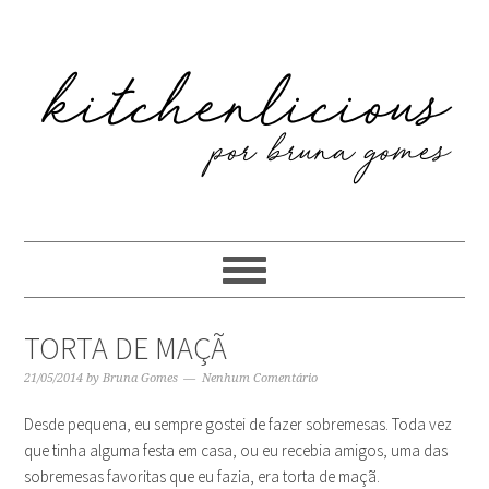
Skip
Skip
Skip
Skip
to
to
to
to
primary
content
primary
footer
navigation
sidebar
TORTA DE MAÇÃ
21/05/2014
by
Bruna Gomes
Nenhum Comentário
Desde pequena, eu sempre gostei de fazer sobremesas. Toda vez
que tinha alguma festa em casa, ou eu recebia amigos, uma das
sobremesas favoritas que eu fazia, era torta de maçã.