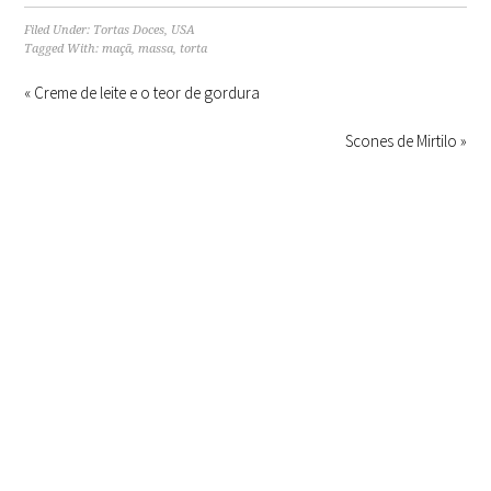
Filed Under:
Tortas Doces
,
USA
Tagged With:
maçã
,
massa
,
torta
« Creme de leite e o teor de gordura
Scones de Mirtilo »