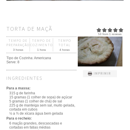
TORTA DE MAÇÃ
5.0
from
1
reviews
TEMPO DE
TEMPO DE
TEMPO
PREPARAÇÃO
COZIMENTO
TOTAL
3 horas
1 hora
4 horas
Tipo de Cozinha:
Americana
Serve:
8
IMPRIMIR
INGREDIENTES
Para a massa:
315 g de farinha
15 gramas (1 colher de sopa) de açúcar
5 gramas (1 colher de chá) de sal
225 g de manteiga sem sal, muito gelada,
cortada em cubos
½ a ¾ de xícara água bem gelada
Para o recheio:
6 maçãs grandes, descascadas e
cortadas em fatias médias