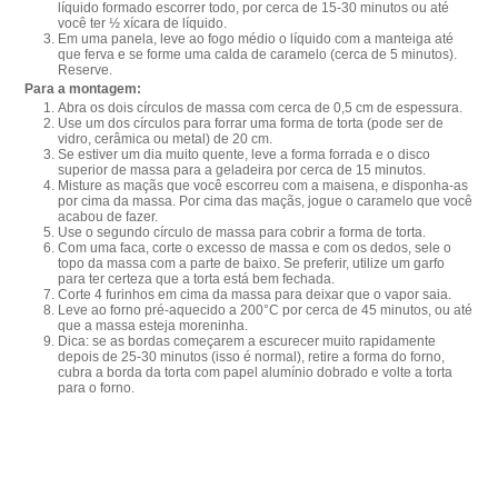
líquido formado escorrer todo, por cerca de 15-30 minutos ou até
você ter ½ xícara de líquido.
Em uma panela, leve ao fogo médio o líquido com a manteiga até
que ferva e se forme uma calda de caramelo (cerca de 5 minutos).
Reserve.
Para a montagem:
Abra os dois círculos de massa com cerca de 0,5 cm de espessura.
Use um dos círculos para forrar uma forma de torta (pode ser de
vidro, cerâmica ou metal) de 20 cm.
Se estiver um dia muito quente, leve a forma forrada e o disco
superior de massa para a geladeira por cerca de 15 minutos.
Misture as maçãs que você escorreu com a maisena, e disponha-as
por cima da massa. Por cima das maçãs, jogue o caramelo que você
acabou de fazer.
Use o segundo círculo de massa para cobrir a forma de torta.
Com uma faca, corte o excesso de massa e com os dedos, sele o
topo da massa com a parte de baixo. Se preferir, utilize um garfo
para ter certeza que a torta está bem fechada.
Corte 4 furinhos em cima da massa para deixar que o vapor saia.
Leve ao forno pré-aquecido a 200°C por cerca de 45 minutos, ou até
que a massa esteja moreninha.
Dica: se as bordas começarem a escurecer muito rapidamente
depois de 25-30 minutos (isso é normal), retire a forma do forno,
cubra a borda da torta com papel alumínio dobrado e volte a torta
para o forno.