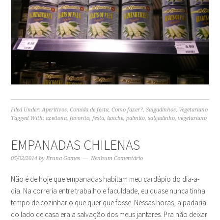
Filed Under:
Aperitivos
,
Comida de festa
,
Como fazer?
,
Salgadinhos
,
Vegetariano
Tagged With:
azeitona
,
favorito
,
festa
,
lanche
,
palmito
,
salgadinho
,
vegetariano
EMPANADAS CHILENAS
05/02/2014
by
Bruna Gomes
Nenhum Comentário
Não é de hoje que empanadas habitam meu cardápio do dia-a-
dia. Na correria entre trabalho e faculdade, eu quase nunca tinha
tempo de cozinhar o que quer que fosse. Nessas horas, a padaria
do lado de casa era a salvação dos meus jantares. Pra não deixar