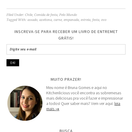
Filed Under:
Chile
,
Comida de festa
,
Pelo Mundo
Tagged With:
assado
,
azeitona
,
carne
,
empanada
,
estreia
,
festa
,
ovo
INSCREVA-SE PARA RECEBER UM LIVRO DE ENTREMET
GRÁTIS!
MUITO PRAZER!
Meu nome é Bruna Gomes e aqui no
Kitchenlicious você encontra as sobremesas
mais deliciosas pra você fazer e impressionar
a todos! Quer saber mais? Vem ver aqui:
leia
mais →
BUSCA