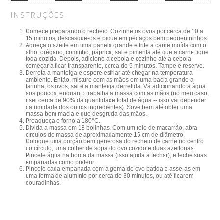
INSTRUÇÕES
Comece preparando o recheio. Cozinhe os ovos por cerca de 10 a
15 minutos, descasque-os e pique em pedaços bem pequenininhos.
Aqueça o azeite em uma panela grande e frite a carne moída com o
alho, orégano, cominho, páprica, sal e pimenta até que a carne fique
toda cozida. Depois, adicione a cebola e cozinhe até a cebola
começar a ficar transparente, cerca de 5 minutos. Tampe e reserve.
Derreta a manteiga e espere esfriar até chegar na temperatura
ambiente. Então, misture com as mãos em uma bacia grande a
farinha, os ovos, sal e a manteiga derretida. Vá adicionando a água
aos poucos, enquanto trabalha a massa com as mãos (no meu caso,
usei cerca de 90% da quantidade total de água -- isso vai depender
da umidade dos outros ingredientes). Sove bem até obter uma
massa bem macia e que desgruda das mãos.
Preaqueça o forno a 180°C.
Divida a massa em 18 bolinhas. Com um rolo de macarrão, abra
círculos de massa de aproximadamente 15 cm de diâmetro.
Coloque uma porção bem generosa do recheio de carne no centro
do círculo, uma colher de sopa do ovo cozido e duas azeitonas.
Pincele água na borda da massa (isso ajuda a fechar), e feche suas
empanadas como preferir.
Pincele cada empanada com a gema de ovo batida e asse-as em
uma forma de alumínio por cerca de 30 minutos, ou até ficarem
douradinhas.