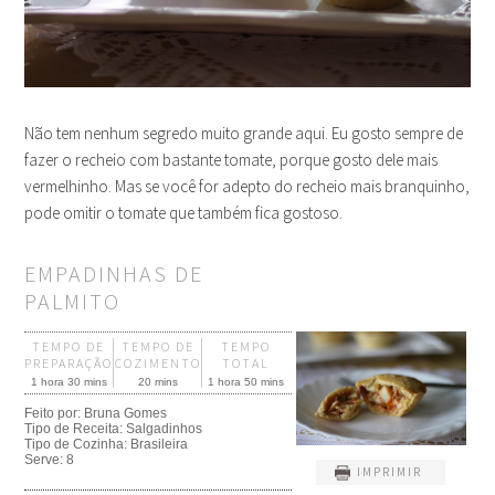
Não tem nenhum segredo muito grande aqui. Eu gosto sempre de
fazer o recheio com bastante tomate, porque gosto dele mais
vermelhinho. Mas se você for adepto do recheio mais branquinho,
pode omitir o tomate que também fica gostoso.
EMPADINHAS DE
PALMITO
TEMPO DE
TEMPO DE
TEMPO
PREPARAÇÃO
COZIMENTO
TOTAL
1 hora 30 mins
20 mins
1 hora 50 mins
Feito por:
Bruna Gomes
Tipo de Receita:
Salgadinhos
Tipo de Cozinha:
Brasileira
Serve:
8
IMPRIMIR