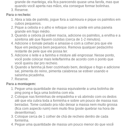
grande de manteiga, ela fica parecendo quase uma farofa, mas que
quando você aperta nas mãos, ela consegue formar bolinhas.
Reserve.
Para o recheio:
Abra a lata de palmito, jogue fora a salmoura e pique os palmitos em
cubos pequenos.
Pique a cebola e o alho e refoque com o azeite em uma panela
grande em fogo médio.
Quando a cebola já estiver macia, adicione os palmitos, a ervilha e a
azeitona até que fiquem cozidas (cerca de 1-2 minutos).
Adicione o tomate pelado e amasse-o com a colher pra que ele
fique em pedaços bem pequenos. Remova qualquer pedacinho
restante de pele que ele possa ter.
Adicione o leite e a farinha e misture até engrossar. Nesse ponto,
você pode colocar mais leite/farinha de acordo com o ponto que
você queira dar pro recheio.
Quando a farinha já tiver cozinhado bem, desligue o fogo e adicione
sal, pimenta do reino, pimenta calabresa se estiver usando e
salsinha picadinha.
Reserve.
Para a montagem:
Pegue uma quantidade de massa equivalente a uma bolinha de
ping pong e faça uma bolinha com ela.
Coloque nas forminhas de empadinha e vá abrindo com os dedos
até que ela cubra toda a forminha e sobre um pouco de massa nas
beiradas. Tome cuidado pra não deixar a massa nem muito grossa
(fica com aspecto ruim) nem muito fina (pode quebrar na hora de
desenformar).
Coloque cerca de 1 colher de chá de recheio dentro de cada
forminha.
Pegue uma quantidade de massa um pouco menor do que você