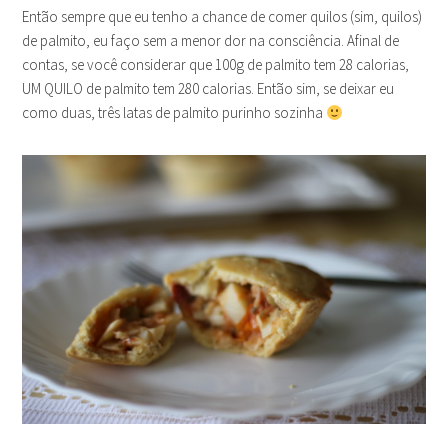
Então sempre que eu tenho a chance de comer quilos (sim, quilos)
de palmito, eu faço sem a menor dor na consciência. Afinal de
contas, se você considerar que 100g de palmito tem 28 calorias,
UM QUILO de palmito tem 280 calorias. Então sim, se deixar eu
como duas, três latas de palmito purinho sozinha