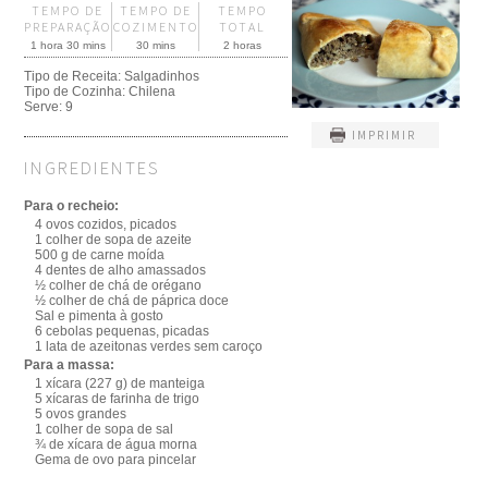
TEMPO DE
TEMPO DE
TEMPO
PREPARAÇÃO
COZIMENTO
TOTAL
1 hora 30 mins
30 mins
2 horas
Tipo de Receita:
Salgadinhos
Tipo de Cozinha:
Chilena
Serve:
9
IMPRIMIR
INGREDIENTES
Para o recheio:
4 ovos cozidos, picados
1 colher de sopa de azeite
500 g de carne moída
4 dentes de alho amassados
½ colher de chá de orégano
½ colher de chá de páprica doce
Sal e pimenta à gosto
6 cebolas pequenas, picadas
1 lata de azeitonas verdes sem caroço
Para a massa:
1 xícara (227 g) de manteiga
5 xícaras de farinha de trigo
5 ovos grandes
1 colher de sopa de sal
¾ de xícara de água morna
Gema de ovo para pincelar