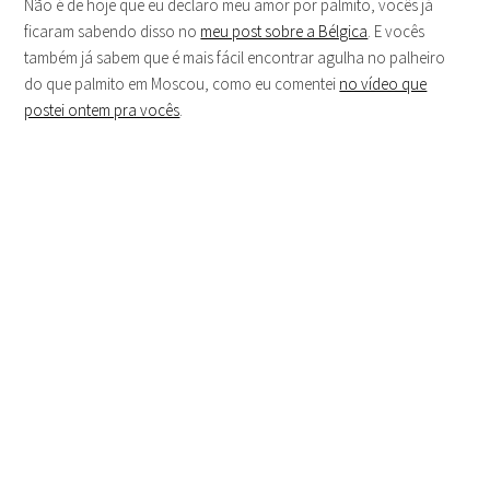
Não é de hoje que eu declaro meu amor por palmito, vocês já
ficaram sabendo disso no
meu post sobre a Bélgica
. E vocês
também já sabem que é mais fácil encontrar agulha no palheiro
do que palmito em Moscou, como eu comentei
no vídeo que
postei ontem pra vocês
.