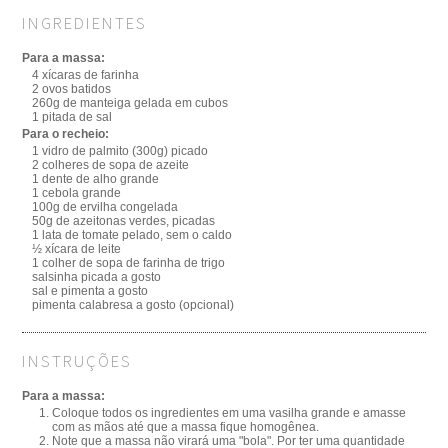
INGREDIENTES
Para a massa:
4 xícaras de farinha
2 ovos batidos
260g de manteiga gelada em cubos
1 pitada de sal
Para o recheio:
1 vidro de palmito (300g) picado
2 colheres de sopa de azeite
1 dente de alho grande
1 cebola grande
100g de ervilha congelada
50g de azeitonas verdes, picadas
1 lata de tomate pelado, sem o caldo
½ xícara de leite
1 colher de sopa de farinha de trigo
salsinha picada a gosto
sal e pimenta a gosto
pimenta calabresa a gosto (opcional)
INSTRUÇÕES
Para a massa:
Coloque todos os ingredientes em uma vasilha grande e amasse
com as mãos até que a massa fique homogênea.
Note que a massa não virará uma "bola". Por ter uma quantidade