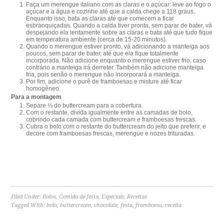
Faça um merengue italiano com as claras e o açúcar: leve ao fogo o
açúcar e a água e cozinhe até que a calda chege a 118 graus.
Enquanto isso, bata as claras até que comecem a ficar
esbranquiçadas. Quando a calda tiver pronta, sem parar de bater, vá
despejando ela lentamente sobre as claras e bata até que tudo fique
em temperatura ambiente (cerca de 15-20 minutos).
Quando o merengue estiver pronto, vá adicionando a manteiga aos
poucos, sem parar de bater, até que ela fique totalmente
incorporada. Não adicione enquanto o merengue estiver frio, caso
contrário a manteiga irá derreter. Também não adicione manteiga
fria, pois senão o merengue não incorporará a manteiga.
Por fim, adicione o purê de framboesas e misture até ficar
homogêneo.
Para a montagem
Separe ⅓ do buttercream para a cobertura.
Com o restante, divida igualmente entre as camadas de bolo,
cobrindo cada camada com buttercream e framboesas frescas.
Cubra o bolo com o restante do buttercream do jeito que preferir, e
decore com framboesas frescas, merengue e nozes trituradas.
Filed Under:
Bolos
,
Comida de festa
,
Especiais
,
Receitas
Tagged With:
bolo
,
buttercream
,
chocolate
,
festa
,
framboesa
,
receita