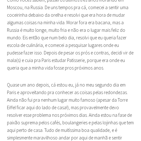
Moscou, na Russia. De uns tempos pra cá, comecei a sentir uma
coceirinha debaixo da orelha e resolvi que era hora de mudar
algumas coisas na minha vida. Morar fora era bacana, mas a
Russia é muito longe, muito fria e não era o lugar mais feliz do
mundo. Eis então que num belo dia, resolvi que eu queria fazer
escola de culinária, e comecei a pesquisar lugares onde eu
pudesse fazer isso. Depois de pesar os prós e contras, decidi vir de
mala(s) e cuia pra Paris estudar Patisserie, porque era onde eu
queria que a minha vida fosse pros próximos anos.
Quase um ano depois, cá estou eu, já no meu segundo dia em
Paris e aproveitando pra conhecer as coisas pelas redondezas.
Ainda não fui pra nenhum lugar muito famoso (apesar da Torre
Eiffel ficar aqui do lado de casa!), mas provavelmente devo
resolver esse problema nos próximos dias. Ainda estou na fase de
paixão suprema pelos cafés, boulangeries e pelas lojinhas que tem
aqui perto de casa. Tudo de muitíssima boa qualidade, e é
simplesmente maravilhoso andar por aqui de manhã e sentir