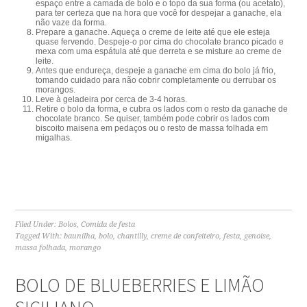
espaço entre a camada de bolo e o topo da sua forma (ou acetato),
para ter certeza que na hora que você for despejar a ganache, ela
não vaze da forma.
Prepare a ganache. Aqueça o creme de leite até que ele esteja
quase fervendo. Despeje-o por cima do chocolate branco picado e
mexa com uma espátula até que derreta e se misture ao creme de
leite.
Antes que endureça, despeje a ganache em cima do bolo já frio,
tomando cuidado para não cobrir completamente ou derrubar os
morangos.
Leve à geladeira por cerca de 3-4 horas.
Retire o bolo da forma, e cubra os lados com o resto da ganache de
chocolate branco. Se quiser, também pode cobrir os lados com
biscoito maisena em pedaços ou o resto de massa folhada em
migalhas.
Filed Under:
Bolos
,
Comida de festa
Tagged With:
baunilha
,
bolo
,
chantilly
,
creme de confeiteiro
,
festa
,
genoise
,
massa folhada
,
morango
BOLO DE BLUEBERRIES E LIMÃO