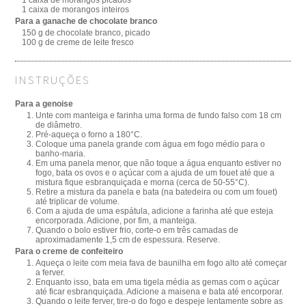
1 caixa de morangos inteiros
Para a ganache de chocolate branco
150 g de chocolate branco, picado
100 g de creme de leite fresco
INSTRUÇÕES
Para a genoise
Unte com manteiga e farinha uma forma de fundo falso com 18 cm
de diâmetro.
Pré-aqueça o forno a 180°C.
Coloque uma panela grande com água em fogo médio para o
banho-maria.
Em uma panela menor, que não toque a água enquanto estiver no
fogo, bata os ovos e o açúcar com a ajuda de um fouet até que a
mistura fique esbranquiçada e morna (cerca de 50-55°C).
Retire a mistura da panela e bata (na batedeira ou com um fouet)
até triplicar de volume.
Com a ajuda de uma espátula, adicione a farinha até que esteja
encorporada. Adicione, por fim, a manteiga.
Quando o bolo estiver frio, corte-o em três camadas de
aproximadamente 1,5 cm de espessura. Reserve.
Para o creme de confeiteiro
Aqueça o leite com meia fava de baunilha em fogo alto até começar
a ferver.
Enquanto isso, bata em uma tigela média as gemas com o açúcar
até ficar esbranquiçada. Adicione a maisena e bata até encorporar.
Quando o leite ferver, tire-o do fogo e despeje lentamente sobre as