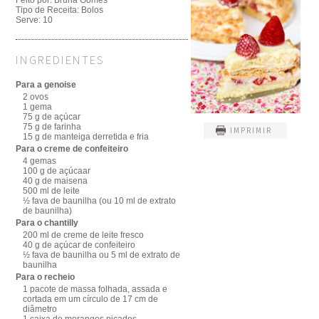
Feito por:
Bruna Gomes
Tipo de Receita:
Bolos
Serve:
10
INGREDIENTES
Para a genoise
2 ovos
1 gema
75 g de açúcar
75 g de farinha
IMPRIMIR
15 g de manteiga derretida e fria
Para o creme de confeiteiro
4 gemas
100 g de açúcaar
40 g de maisena
500 ml de leite
½ fava de baunilha (ou 10 ml de extrato
de baunilha)
Para o chantilly
200 ml de creme de leite fresco
40 g de açúcar de confeiteiro
½ fava de baunilha ou 5 ml de extrato de
baunilha
Para o recheio
1 pacote de massa folhada, assada e
cortada em um círculo de 17 cm de
diâmetro
1 caixa de morangos picados