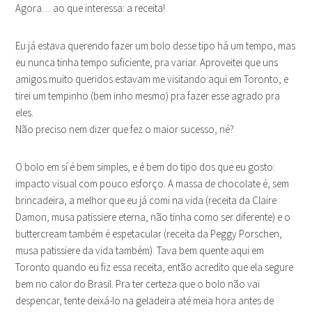
Agora… ao que interessa: a receita!
Eu já estava querendo fazer um bolo desse tipo há um tempo, mas
eu nunca tinha tempo suficiente, pra variar. Aproveitei que uns
amigos muito queridos estavam me visitando aqui em Toronto, e
tirei um tempinho (bem inho mesmo) pra fazer esse agrado pra
eles.
Não preciso nem dizer que fez o maior sucesso, né?
O bolo em sí é bem simples, e é bem do tipo dos que eu gosto:
impacto visual com pouco esforço. A massa de chocolate é, sem
brincadeira, a melhor que eu já comi na vida (receita da Claire
Damon, musa patissiere eterna, não tinha como ser diferente) e o
buttercream também é espetacular (receita da Peggy Porschen,
musa patissiere da vida também). Tava bem quente aqui em
Toronto quando eu fiz essa receita, então acredito que ela segure
bem no calor do Brasil. Pra ter certeza que o bolo não vai
despencar, tente deixá-lo na geladeira até meia hora antes de