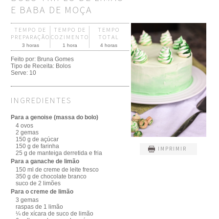
E BABA DE MOÇA
TEMPO DE
TEMPO DE
TEMPO
PREPARAÇÃO
COZIMENTO
TOTAL
3 horas
1 hora
4 horas
Feito por:
Bruna Gomes
Tipo de Receita:
Bolos
Serve:
10
INGREDIENTES
Para a genoise (massa do bolo)
4 ovos
2 gemas
150 g de açúcar
150 g de farinha
IMPRIMIR
25 g de manteiga derretida e fria
Para a ganache de limão
150 ml de creme de leite fresco
350 g de chocolate branco
suco de 2 limões
Para o creme de limão
3 gemas
raspas de 1 limão
¼ de xícara de suco de limão