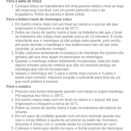
Para a baba de moça
Coloque todos os ingredientes em uma panela média e leve ao fogo
até engrossar (vai ficar com um ponto parecido com o de
brigadeiro). Retire da panela e deixe esfriar.
Para o buttercream de merengue suíço
Em banho maria, bata com um fouet as claras e o açúcar até que
engrossem e cheguem a cerca de 50°C.
Retire as claras do banho maria e bata na batedeira até que o bowl
da batedeira não esteja mais quente (cerca de 10 minutos). É muito
importante que o merengue já não esteja mais quente, pois senão
ele pode derreter a manteiga e seu buttercream não vai dar certo
(acredite, já aconteceu comigo!).
Então, adicione lentamente os pedaços de manteiga fria (porém não
gelada) até que eles sejam incorporados no merengue.
Quando a manteiga estiver totalmente incorporada, bata por mais
alguns minutos para ter certeza que não há nenhum pedaço de
manteiga que não foi incorporado.
Separe o merengue em ⅓ para o verde mais escuro e ⅔ para o
verde mais clarinho. Adicione corante o suficiente para ficar da cor
que você preferir e reserve.
Para o suspiro
Prepare uma forma retangular grande com silpat ou papel manteiga.
Pré-aqueça seu forno a 100°C.
Em banho maria, bata com um fouet as claras e o açúcar até que
engrossem e cheguem a cerca de 50°C.
Retire as claras do banho maria e bata na batedeira até triplicar de
volume.
Em um saco de confeitar grande com um bico redondo grande (eu
usei o 1A da Wilton) e ajuda de um pincel ou palito de churrasco,
desenhe 4 linhas com o corante verde no comprimento do saco.
Coloque o merengue dentro do saco, e forme espirais de merengue