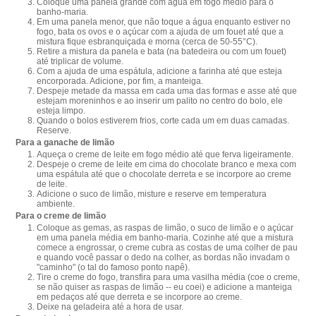
Coloque uma panela grande com água em fogo médio para o
banho-maria.
Em uma panela menor, que não toque a água enquanto estiver no
fogo, bata os ovos e o açúcar com a ajuda de um fouet até que a
mistura fique esbranquiçada e morna (cerca de 50-55°C).
Retire a mistura da panela e bata (na batedeira ou com um fouet)
até triplicar de volume.
Com a ajuda de uma espátula, adicione a farinha até que esteja
encorporada. Adicione, por fim, a manteiga.
Despeje metade da massa em cada uma das formas e asse até que
estejam moreninhos e ao inserir um palito no centro do bolo, ele
esteja limpo.
Quando o bolos estiverem frios, corte cada um em duas camadas.
Reserve.
Para a ganache de limão
Aqueça o creme de leite em fogo médio até que ferva ligeiramente.
Despeje o creme de leite em cima do chocolate branco e mexa com
uma espátula até que o chocolate derreta e se incorpore ao creme
de leite.
Adicione o suco de limão, misture e reserve em temperatura
ambiente.
Para o creme de limão
Coloque as gemas, as raspas de limão, o suco de limão e o açúcar
em uma panela média em banho-maria. Cozinhe até que a mistura
comece a engrossar, o creme cubra as costas de uma colher de pau
e quando você passar o dedo na colher, as bordas não invadam o
"caminho" (o tal do famoso ponto napê).
Tire o creme do fogo, transfira para uma vasilha média (coe o creme,
se não quiser as raspas de limão -- eu coei) e adicione a manteiga
em pedaços até que derreta e se incorpore ao creme.
Deixe na geladeira até a hora de usar.