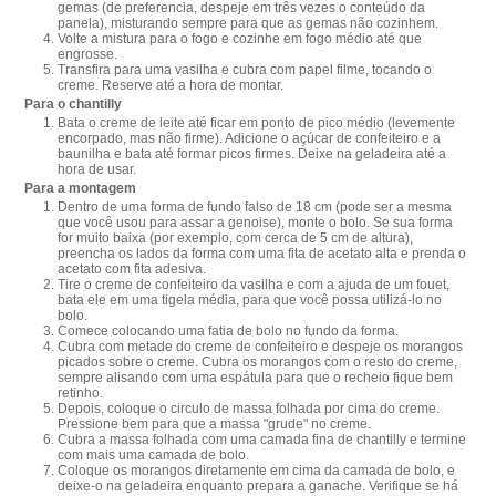
gemas (de preferencia, despeje em três vezes o conteúdo da
panela), misturando sempre para que as gemas não cozinhem.
Volte a mistura para o fogo e cozinhe em fogo médio até que
engrosse.
Transfira para uma vasilha e cubra com papel filme, tocando o
creme. Reserve até a hora de montar.
Para o chantilly
Bata o creme de leite até ficar em ponto de pico médio (levemente
encorpado, mas não firme). Adicione o açúcar de confeiteiro e a
baunilha e bata até formar picos firmes. Deixe na geladeira até a
hora de usar.
Para a montagem
Dentro de uma forma de fundo falso de 18 cm (pode ser a mesma
que você usou para assar a genoise), monte o bolo. Se sua forma
for muito baixa (por exemplo, com cerca de 5 cm de altura),
preencha os lados da forma com uma fita de acetato alta e prenda o
acetato com fita adesiva.
Tire o creme de confeiteiro da vasilha e com a ajuda de um fouet,
bata ele em uma tigela média, para que você possa utilizá-lo no
bolo.
Comece colocando uma fatia de bolo no fundo da forma.
Cubra com metade do creme de confeiteiro e despeje os morangos
picados sobre o creme. Cubra os morangos com o resto do creme,
sempre alisando com uma espátula para que o recheio fique bem
retinho.
Depois, coloque o circulo de massa folhada por cima do creme.
Pressione bem para que a massa "grude" no creme.
Cubra a massa folhada com uma camada fina de chantilly e termine
com mais uma camada de bolo.
Coloque os morangos diretamente em cima da camada de bolo, e
deixe-o na geladeira enquanto prepara a ganache. Verifique se há