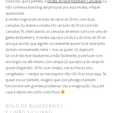
Esse bolo, que é perfeito, é
receita do blog Raspberri Cupcakes
. Eu
não conhecia esse blog até procurar por essa receita, e fiquei
apaixonada.
A receita original dá um bolo de cerca de 20 cm, com duas
camadas. Eu dobrei a receita e fiz um bolo de 25 cm com três
camadas (!!), intercalando as camadas de lemon curd com uma de
geléia de blueberry. A receita aqui pra vocês é a do bolo de 20 cm
(porque duvido que alguém vai realmente querer fazer esse tanto
de bolo normalmente, hehe — mas se quiser, só duplicar!).
Se você não tiver blueberries à mão facilmente, pode fazer com
morangos ou até mesmo com cerejas (já que época de cereja tá
quase chegando). Se for usar cerejas, use as frescas e/ou
congeladas — cerejas ao marasquino não vão ficar boas aqui. Se
quiser inovar também, imagino que com pêssegos também
funcionaria sem grandes problemas. Use a imaginação, faça em
casa e depois me conta como ficou
BOLO DE BLUEBERRIES
E LIMÃO SICILIANO