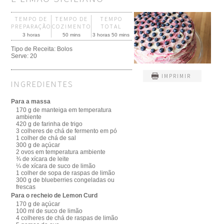
TEMPO DE
TEMPO DE
TEMPO
PREPARAÇÃO
COZIMENTO
TOTAL
3 horas
50 mins
3 horas 50 mins
Tipo de Receita:
Bolos
Serve:
20
IMPRIMIR
INGREDIENTES
Para a massa
170 g de manteiga em temperatura
ambiente
420 g de farinha de trigo
3 colheres de chá de fermento em pó
1 colher de chá de sal
300 g de açúcar
2 ovos em temperatura ambiente
¾ de xícara de leite
¼ de xícara de suco de limão
1 colher de sopa de raspas de limão
300 g de blueberries congeladas ou
frescas
Para o recheio de Lemon Curd
170 g de açúcar
100 ml de suco de limão
4 colheres de chá de raspas de limão