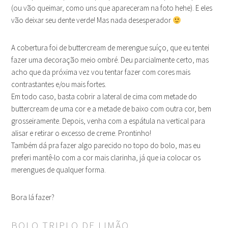
(ou vão queimar, como uns que apareceram na foto hehe). E eles
vão deixar seu dente verde! Mas nada desesperador
A cobertura foi de buttercream de merengue suíço, que eu tentei
fazer uma decoração meio ombré. Deu parcialmente certo, mas
acho que da próxima vez vou tentar fazer com cores mais
contrastantes e/ou mais fortes.
Em todo caso, basta cobrir a lateral de cima com metade do
buttercream de uma cor e a metade de baixo com outra cor, bem
grosseiramente. Depois, venha com a espátula na vertical para
alisar e retirar o excesso de creme. Prontinho!
Também dá pra fazer algo parecido no topo do bolo, mas eu
preferi mantê-lo com a cor mais clarinha, já que ia colocar os
merengues de qualquer forma.
Bora lá fazer?
BOLO TRIPLO DE LIMÃO