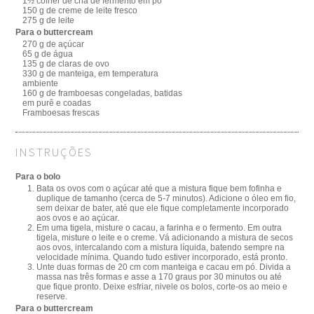
1½ colher de chá de fermento em pó
150 g de creme de leite fresco
275 g de leite
Para o buttercream
270 g de açúcar
65 g de água
135 g de claras de ovo
330 g de manteiga, em temperatura
ambiente
160 g de framboesas congeladas, batidas
em purê e coadas
Framboesas frescas
INSTRUÇÕES
Para o bolo
Bata os ovos com o açúcar até que a mistura fique bem fofinha e
duplique de tamanho (cerca de 5-7 minutos). Adicione o óleo em fio,
sem deixar de bater, até que ele fique completamente incorporado
aos ovos e ao açúcar.
Em uma tigela, misture o cacau, a farinha e o fermento. Em outra
tigela, misture o leite e o creme. Vá adicionando a mistura de secos
aos ovos, intercalando com a mistura líquida, batendo sempre na
velocidade mínima. Quando tudo estiver incorporado, está pronto.
Unte duas formas de 20 cm com manteiga e cacau em pó. Divida a
massa nas três formas e asse a 170 graus por 30 minutos ou até
que fique pronto. Deixe esfriar, nivele os bolos, corte-os ao meio e
reserve.
Para o buttercream