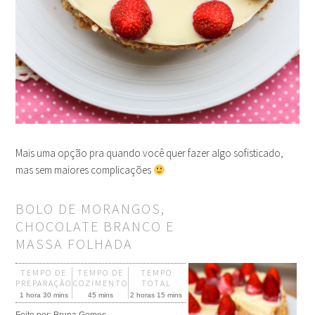
Mais uma opção pra quando você quer fazer algo sofisticado,
mas sem maiores complicações
BOLO DE MORANGOS,
CHOCOLATE BRANCO E
MASSA FOLHADA
TEMPO DE
TEMPO DE
TEMPO
PREPARAÇÃO
COZIMENTO
TOTAL
1 hora 30 mins
45 mins
2 horas 15 mins