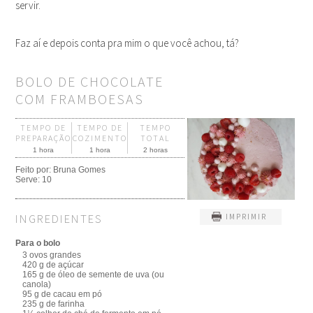
servir.
Faz aí e depois conta pra mim o que você achou, tá?
BOLO DE CHOCOLATE
COM FRAMBOESAS
TEMPO DE
TEMPO DE
TEMPO
PREPARAÇÃO
COZIMENTO
TOTAL
1 hora
1 hora
2 horas
Feito por:
Bruna Gomes
Serve:
10
INGREDIENTES
IMPRIMIR
Para o bolo
3 ovos grandes
420 g de açúcar
165 g de óleo de semente de uva (ou
canola)
95 g de cacau em pó
235 g de farinha