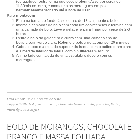
(ou qualquer outra forma que você preferir). Asse por cerca de
1h30min no forno, e mantenha os merengues em pote
hermeticamente fechado até a hora de usar.
Para montagem
Em uma forma de fundo falso ou aro de 18 cm, monte o bolo.
Intercale camadas de bolo com cada um dos recheios e termine com
uma camada de bolo. Leve à geladeira para firmar por cerca de 2-3
horas.
Retire o bolo da geladeira e cubra com uma camada fina de
buttercream verde claro. Retorne o bolo à geladeira por 20 minutos.
Cubra o topo e a metade superior da lateral com o buttercream claro
e a metade inferior da lateral com o buttercream escuro.
Alinhe tudo com ajuda de uma espátula e decore com os
merengues.
Filed Under:
Bolos
,
Comida de festa
Tagged With:
bolo
,
buttercream
,
chocolate branco
,
festa
,
ganache
,
limão
,
manteiga
,
merengue
BOLO DE MORANGOS, CHOCOLATE
BRANCO E MASSA FOLHADA