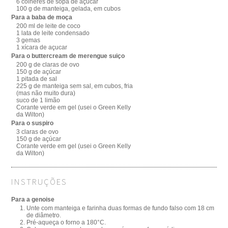
6 colheres de sopa de açúcar
100 g de manteiga, gelada, em cubos
Para a baba de moça
200 ml de leite de coco
1 lata de leite condensado
3 gemas
1 xícara de açucar
Para o buttercream de merengue suiço
200 g de claras de ovo
150 g de açúcar
1 pitada de sal
225 g de manteiga sem sal, em cubos, fria
(mas não muito dura)
suco de 1 limão
Corante verde em gel (usei o Green Kelly
da Wilton)
Para o suspiro
3 claras de ovo
150 g de açúcar
Corante verde em gel (usei o Green Kelly
da Wilton)
INSTRUÇÕES
Para a genoise
Unte com manteiga e farinha duas formas de fundo falso com 18 cm
de diâmetro.
Pré-aqueça o forno a 180°C.