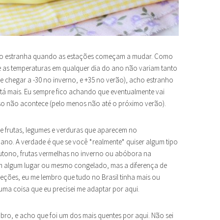
uco estranha quando as estações começam a mudar. Como
e as temperaturas em qualquer dia do ano não variam tanto
 chegar a -30 no inverno, e +35 no verão), acho estranho
tá mais. Eu sempre fico achando que eventualmente vai
o não acontece (pelo menos não até o próximo verão).
e frutas, legumes e verduras que aparecem no
no. A verdade é que se você *realmente* quiser algum tipo
outono, frutas vermelhas no inverno ou abóbora na
em algum lugar ou mesmo congelado, mas a diferença de
ções, eu me lembro que tudo no Brasil tinha mais ou
ma coisa que eu precisei me adaptar por aqui.
ro, e acho que foi um dos mais quentes por aqui. Não sei