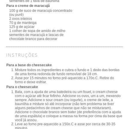
sementes de 1 fava de baunilha
Para o creme de maracujá
100 g de suco de maracujá concentrado
(ou purê)
2 ovos inteiros
70 g de manteiga
125 g de açúcar
1 colher de sopa de amido de milho
sementes de maracujá e lascas de
chocolate branco para decorar
INSTRUÇÕES
Para a base do cheesecake
Misture todos os ingredientes e cubra o fundo e 1 dedo das bordas
de uma forma redonda de fundo removível de 18 cm.
Asse por 15 minutos no forno pré-aquecido a 170o.C. Retire do
forno e deixe esfriar.
Para o cheesecake
Bata, com a ajuda de uma batedeira ou um fouet, o cream cheese
com o açúcar até ficar fofinho. Adicione os ovos, um a um, mexendo
sempre. Adicione o sour cream (ou iogurte), o creme de leite, a
baunilha e misture só até incorporar (não tem problema se tiver
alguns pedacinhos de cream cheese que não se misturaram).
Adicione o chocolate branco sem bater (de preferência com a ajuda
de uma espátula) e coloque a massa na forma por cima da base que
você já assou.
Leve ao forno pre-aquecido a 150o.C e asse por cerca de 30-35
minutos.