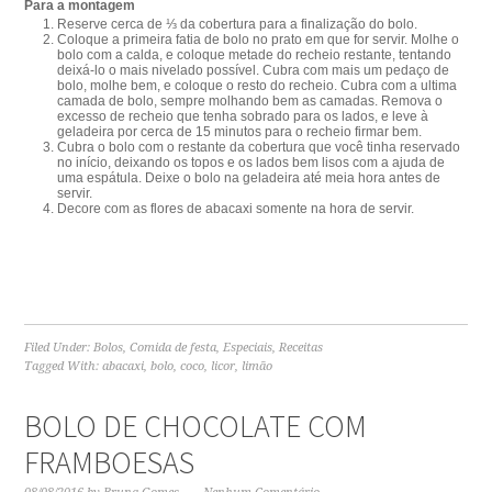
Para a montagem
Reserve cerca de ⅓ da cobertura para a finalização do bolo.
Coloque a primeira fatia de bolo no prato em que for servir. Molhe o
bolo com a calda, e coloque metade do recheio restante, tentando
deixá-lo o mais nivelado possível. Cubra com mais um pedaço de
bolo, molhe bem, e coloque o resto do recheio. Cubra com a ultima
camada de bolo, sempre molhando bem as camadas. Remova o
excesso de recheio que tenha sobrado para os lados, e leve à
geladeira por cerca de 15 minutos para o recheio firmar bem.
Cubra o bolo com o restante da cobertura que você tinha reservado
no início, deixando os topos e os lados bem lisos com a ajuda de
uma espátula. Deixe o bolo na geladeira até meia hora antes de
servir.
Decore com as flores de abacaxi somente na hora de servir.
Filed Under:
Bolos
,
Comida de festa
,
Especiais
,
Receitas
Tagged With:
abacaxi
,
bolo
,
coco
,
licor
,
limão
BOLO DE CHOCOLATE COM
FRAMBOESAS