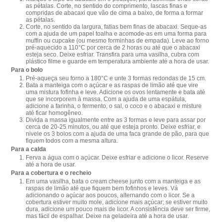
as pétalas. Corte, no sentido do comprimento, lascas finas e
compridas de abacaxi que vão de cima a baixo, de forma a formar
as pétalas.
Corte, no sentido da largura, fatias bem finas de abacaxi. Seque-as
com a ajuda de um papel toalha e acomode-as em uma forma para
muffin ou cupcake (ou mesmo forminhas de empada). Leve ao forno
pré-aquecido a 110°C por cerca de 2 horas ou até que o abacaxi
esteja seco. Deixe esfriar. Transfira para uma vasilha, cubra com
plástico filme e guarde em temperatura ambiente até a hora de usar.
Para o bolo
Pré-aqueça seu forno a 180°C e unte 3 formas redondas de 15 cm.
Bata a manteiga com o açúcar e as raspas de limão até que vire
uma mistura fofinha e leve. Adicione os ovos lentamente e bata até
que se incorporem à massa. Com a ajuda de uma espátula,
adicione a farinha, o fermento, o sal, o coco e o abacaxi e misture
até ficar homogêneo.
Divida a massa igualmente entre as 3 formas e leve para assar por
cerca de 20-25 minutos, ou até que esteja pronto. Deixe esfriar, e
nivele os 3 bolos com a ajuda de uma faca grande de pão, para que
fiquem todos com a mesma altura.
Para a calda
Ferva a água com o açúcar. Deixe esfriar e adicione o licor. Reserve
até a hora de usar.
Para a cobertura e o recheio
Em uma vasilha, bata o cream cheese junto com a manteiga e as
raspas de limão até que fiquem bem fofinhos e leves. Vá
adicionando o açúcar aos poucos, alternando com o licor. Se a
cobertura estiver muito mole, adicione mais açúcar; se estiver muito
dura, adicione um pouco mais de licor. A consistência deve ser firme,
mas fácil de espalhar. Deixe na geladeira até a hora de usar.