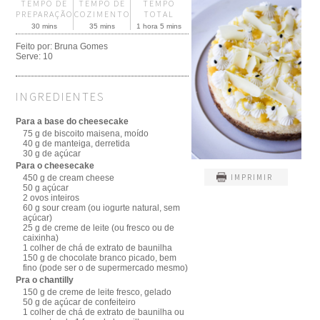
TEMPO DE
TEMPO DE
TEMPO
PREPARAÇÃO
COZIMENTO
TOTAL
30 mins
35 mins
1 hora 5 mins
Feito por:
Bruna Gomes
Serve:
10
INGREDIENTES
Para a base do cheesecake
75 g de biscoito maisena, moído
40 g de manteiga, derretida
30 g de açúcar
Para o cheesecake
IMPRIMIR
450 g de cream cheese
50 g açúcar
2 ovos inteiros
60 g sour cream (ou iogurte natural, sem
açúcar)
25 g de creme de leite (ou fresco ou de
caixinha)
1 colher de chá de extrato de baunilha
150 g de chocolate branco picado, bem
fino (pode ser o de supermercado mesmo)
Pra o chantilly
150 g de creme de leite fresco, gelado
50 g de açúcar de confeiteiro
1 colher de chá de extrato de baunilha ou