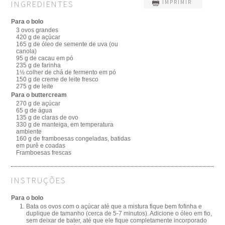
INGREDIENTES
IMPRIMIR
Para o bolo
3 ovos grandes
420 g de açúcar
165 g de óleo de semente de uva (ou
canola)
95 g de cacau em pó
235 g de farinha
1½ colher de chá de fermento em pó
150 g de creme de leite fresco
275 g de leite
Para o buttercream
270 g de açúcar
65 g de água
135 g de claras de ovo
330 g de manteiga, em temperatura
ambiente
160 g de framboesas congeladas, batidas
em purê e coadas
Framboesas frescas
INSTRUÇÕES
Para o bolo
Bata os ovos com o açúcar até que a mistura fique bem fofinha e
duplique de tamanho (cerca de 5-7 minutos). Adicione o óleo em fio,
sem deixar de bater, até que ele fique completamente incorporado