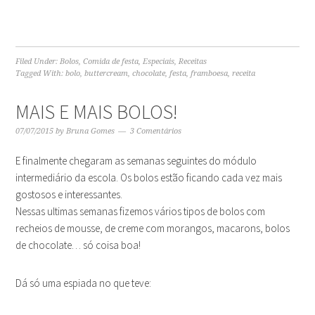
Filed Under:
Bolos
,
Comida de festa
,
Especiais
,
Receitas
Tagged With:
bolo
,
buttercream
,
chocolate
,
festa
,
framboesa
,
receita
MAIS E MAIS BOLOS!
07/07/2015
by
Bruna Gomes
3 Comentários
E finalmente chegaram as semanas seguintes do módulo
intermediário da escola. Os bolos estão ficando cada vez mais
gostosos e interessantes.
Nessas ultimas semanas fizemos vários tipos de bolos com
recheios de mousse, de creme com morangos, macarons, bolos
de chocolate… só coisa boa!
Dá só uma espiada no que teve: