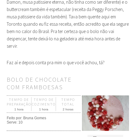
Damon, musa patissiere eterna, não tinha como ser diferente) e o
buttercream também é espetacular (receita da Peggy Porschen,
musa patissiere da vida também). Tava bem quente aqui em
Toronto quando eu fiz essa receita, então acredito que ela segure
bem no calor do Brasil. Pra ter certeza que o bolo não vai
despencar, tente deixá-lo na geladeira até meia hora antes de
servir.
Faz aí e depois conta pra mim o que você achou, tá?
BOLO DE CHOCOLATE
COM FRAMBOESAS
TEMPO DE
TEMPO DE
TEMPO
PREPARAÇÃO
COZIMENTO
TOTAL
1 hora
1 hora
2 horas
Feito por:
Bruna Gomes
Serve:
10