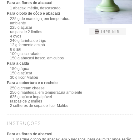
Para as flores de abacaxi
1 abacaxi médio, descascado
Para o bolo de côco e abacaxi
225 g de manteiga, em temperatura
ambiente
225 g açúcar
IMPRIMIR
raspas de 2 limões
4 ovos
240 g farinha de trigo
12 g fermento em pó
8 g sal
100 g coco ralado
150 g abacaxi fresco, em cubos
Para a calda
150 g água
150 g açúcar
30 g licor Malibu
Para a cobertura e o recheio
250 g cream cheese
250 g manteiga, em temperatura ambiente
625 g açúcar impalpável
raspas de 2 limões
2 colheres de sopa de licor Malibu
INSTRUÇÕES
Para as flores de abacaxi
Marque o topo do abacaxi em 5 pedaços, para delimitar onde serão