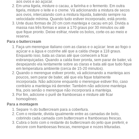
aos ovos e ao açúcar.
Em uma tigela, misture o cacau, a farinha e o fermento. Em outra
tigela, misture o leite e o creme. Vá adicionando a mistura de secos
aos ovos, intercalando com a mistura líquida, batendo sempre na
velocidade mínima. Quando tudo estiver incorporado, está pronto.
Unte duas formas de 20 cm com manteiga e cacau em pó. Divida a
massa nas três formas e asse a 170 graus por 30 minutos ou até
que fique pronto. Deixe esfriar, nivele os bolos, corte-os ao meio e
reserve.
Para o buttercream
Faça um merengue italiano com as claras e o açúcar: leve ao fogo o
açúcar e a água e cozinhe até que a calda chege a 118 graus.
Enquanto isso, bata as claras até que comecem a ficar
esbranquiçadas. Quando a calda tiver pronta, sem parar de bater, vá
despejando ela lentamente sobre as claras e bata até que tudo fique
em temperatura ambiente (cerca de 15-20 minutos).
Quando o merengue estiver pronto, vá adicionando a manteiga aos
poucos, sem parar de bater, até que ela fique totalmente
incorporada. Não adicione enquanto o merengue estiver frio, caso
contrário a manteiga irá derreter. Também não adicione manteiga
fria, pois senão o merengue não incorporará a manteiga.
Por fim, adicione o purê de framboesas e misture até ficar
homogêneo.
Para a montagem
Separe ⅓ do buttercream para a cobertura.
Com o restante, divida igualmente entre as camadas de bolo,
cobrindo cada camada com buttercream e framboesas frescas.
Cubra o bolo com o restante do buttercream do jeito que preferir, e
decore com framboesas frescas, merengue e nozes trituradas.