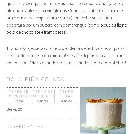
que ele despenque todinho. É mais seguro deixar ele na geladeira
até quase antes de servir (até uns 30 minutos antes é o suficiente
pra ele ficar na temperatura correta), ou tentar substituir a
cobertura por um buttercream de merengue (
como o que eu fiz no
bolo de chocolate e framboesas
).
Tirando isso, esse bolo é delicioso demais e tenho certeza que vai
fazer todo o sucesso do mundo! Faz aí, e depois conta pra mim
como ficou. Adoro quando vocês me mandam foto dos bolinhos!
BOLO PIÑA COLADA
TEMPO DE
TEMPO DE
TEMPO
PREPARAÇÃO
COZIMENTO
TOTAL
1 hora
3 horas
4 horas
Serve:
20
INGREDIENTES