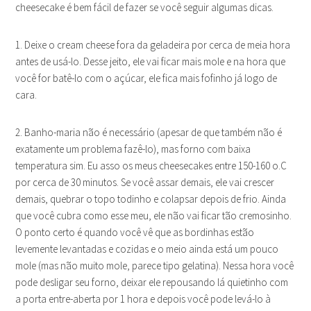
cheesecake é bem fácil de fazer se você seguir algumas dicas.
1. Deixe o cream cheese fora da geladeira por cerca de meia hora
antes de usá-lo. Desse jeito, ele vai ficar mais mole e na hora que
você for batê-lo com o açúcar, ele fica mais fofinho já logo de
cara.
2. Banho-maria não é necessário (apesar de que também não é
exatamente um problema fazê-lo), mas forno com baixa
temperatura sim. Eu asso os meus cheesecakes entre 150-160 o.C
por cerca de 30 minutos. Se você assar demais, ele vai crescer
demais, quebrar o topo todinho e colapsar depois de frio. Ainda
que você cubra como esse meu, ele não vai ficar tão cremosinho.
O ponto certo é quando você vê que as bordinhas estão
levemente levantadas e cozidas e o meio ainda está um pouco
mole (mas não muito mole, parece tipo gelatina). Nessa hora você
pode desligar seu forno, deixar ele repousando lá quietinho com
a porta entre-aberta por 1 hora e depois você pode levá-lo à