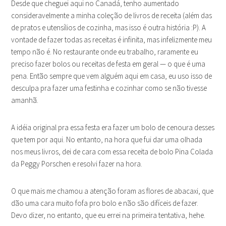
Desde que cheguei aqui no Canadá, tenho aumentado
consideravelmente a minha coleção de livros de receita (além das
de pratos e utensílios de cozinha, mas isso é outra história :P). A
vontade de fazer todas as receitas é infinita, mas infelizmente meu
tempo não é. No restaurante onde eu trabalho, raramente eu
preciso fazer bolos ou receitas de festa em geral — o que é uma
pena. Então sempre que vem alguém aqui em casa, eu uso isso de
desculpa pra fazer uma festinha e cozinhar como se não tivesse
amanhã.
A idéia original pra essa festa era fazer um bolo de cenoura desses
que tem por aqui. No entanto, na hora que fui dar uma olhada
nos meus livros, dei de cara com essa receita de bolo Pina Colada
da Peggy Porschen e resolvi fazer na hora.
O que mais me chamou a atenção foram as flores de abacaxi, que
dão uma cara muito fofa pro bolo e não são difíceis de fazer.
Devo dizer, no entanto, que eu errei na primeira tentativa, hehe.